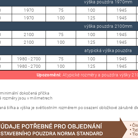
výška pouzdra 1970mm
0
1970
75
100
1945
0
1970
100
125
1945
výška pouzdra 2100mm
0
2100
75
100
1945
0
2100
100
125
1945
atypická výška pouzdra
0
1980 - 2700
75
100
1945
0
1980 - 2700
100
125
1945
Upozornění:
Atypické rozměry a pouzdra výšky 210
= minimální dokočená příčka
 rozměry jsou v milimetrech
ná šířka a výška je světlostním rozměrem po osazení obložkové zárubně dl