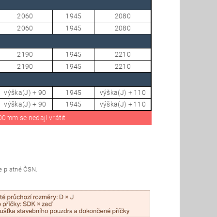
2060
1945
2080
2060
1945
2080
2190
1945
2210
2190
1945
2210
výška(J) + 90
1945
výška(J) + 110
výška(J) + 90
1945
výška(J) + 110
0mm se nedají vrátit
e platné ČSN.