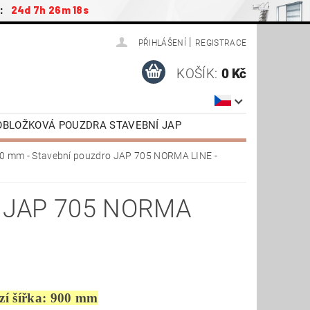
:
24d 7h 26m 17s
|
PŘIHLÁŠENÍ
REGISTRACE
KOŠÍK:
0 Kč
ZOBLOŽKOVÁ POUZDRA STAVEBNÍ JAP
ŠENSTVÍ / NÁHRADNÍ DÍLY
0 mm - Stavební pouzdro JAP 705 NORMA LINE -
AP
DVEŘE OTOČNÉ SAPELI
TAŽENÍ
VIDEONÁVODY
 JAP 705 NORMA
zí šířka: 900 mm