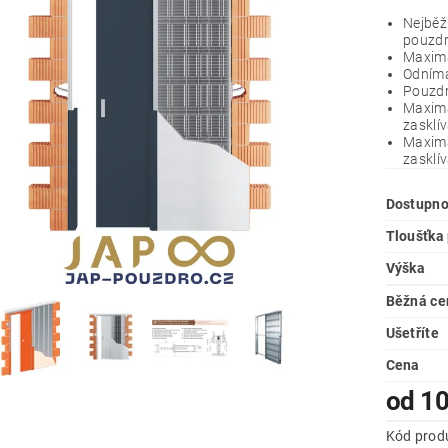
Nejběž
pouzdr
Maximá
Odníma
Pouzdr
Maximá
zasklív
Maximá
zasklív
Dostupno
Tloušťka
Výška
Běžná ce
Ušetříte
Cena
od 10
Kód prod