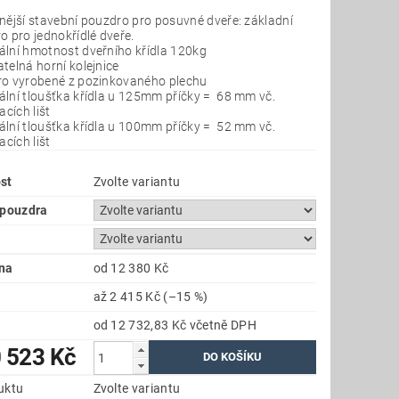
nější stavební pouzdro pro posuvné dveře: základní
o pro jednokřídlé dveře.
lní hmotnost dveřního křídla 120kg
telná horní kolejnice
o vyrobené z pozinkovaného plechu
lní tloušťka křídla u 125mm příčky = 68 mm vč.
acích lišt
lní tloušťka křídla u 100mm příčky = 52 mm vč.
acích lišt
st
Zvolte variantu
 pouzdra
na
od 12 380 Kč
až
2 415 Kč
(–15 %)
od 12 732,83 Kč
včetně DPH
 523 Kč
uktu
Zvolte variantu