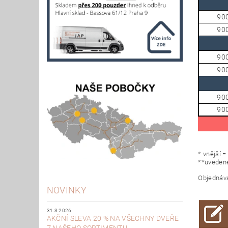
90
90
90
90
90
90
* vnější 
**uvedené
Objednáva
NOVINKY
31.3.2026
AKČNÍ SLEVA 20 % NA VŠECHNY DVEŘE