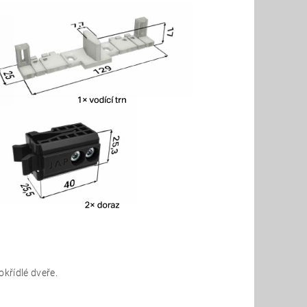
křídlé dveře.