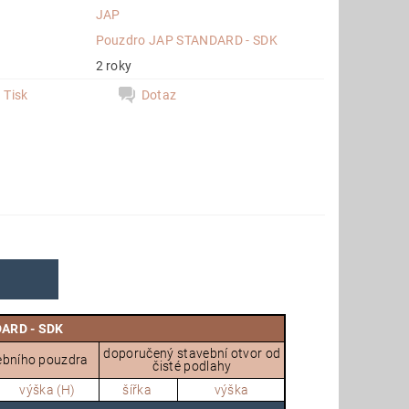
JAP
e
Pouzdro JAP STANDARD - SDK
2 roky
Tisk
Dotaz
DARD - SDK
doporučený stavební otvor od
ebního pouzdra
čisté podlahy
výška (H)
šířka
výška