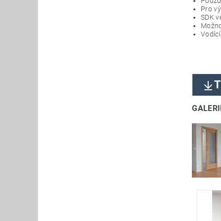
Pouzd
Pro vý
SDK ve
Možno
Vodíc
T
GALERI