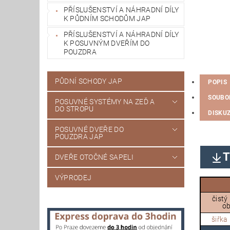
PŘÍSLUŠENSTVÍ A NÁHRADNÍ DÍLY
K PŮDNÍM SCHODŮM JAP
PŘÍSLUŠENSTVÍ A NÁHRADNÍ DÍLY
K POSUVNÝM DVEŘÍM DO
POUZDRA
PŮDNÍ SCHODY JAP
POPIS
SOUBO
POSUVNÉ SYSTÉMY NA ZEĎ A
DO STROPU
DISKU
POSUVNÉ DVEŘE DO
POUZDRA JAP
T
DVEŘE OTOČNÉ SAPELI
VÝPRODEJ
čistý
ob
šiřka 