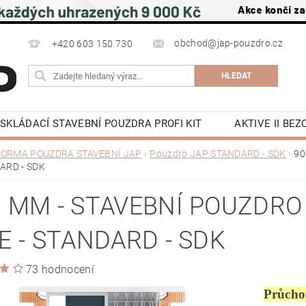
Akce končí za
obchod@jap-pouzdro.cz
+420 603 150 730
SKLÁDACÍ STAVEBNÍ POUZDRA PROFI KIT
AKTIVE II BE
NÍ JAP
LATENTE POUZDRA STAVEBNÍ JAP
PŘÍSLU
ORMA POUZDRA STAVEBNÍ JAP
Pouzdro JAP STANDARD - SDK
90
ARD - SDK
 NA ZEĎ A DO STROPU
POSUVNÉ DVEŘE DO POUZDRA J
OCHRANA OSOBNÍCH ÚDAJŮ
NAPIŠTE NÁM
KE S
0 MM - STAVEBNÍ POUZDRO
Y
KONTAKTY
E - STANDARD - SDK
73 hodnocení
Průcho