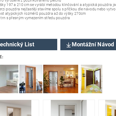
ro vyrobené z pozinkovaného plechu
šky 197 a 210 cm se vyrábí metodou klinčování a atypická pouzdra j
rzi pouzdra nejčastěji stavíme spolu s příčkou dle návodu nebo vytv
st atypických rozměrů pouzdra až do výšky 270cm
í trn s přesným vymezením středu pouzdra
echnický List
Montážní Návod
E: