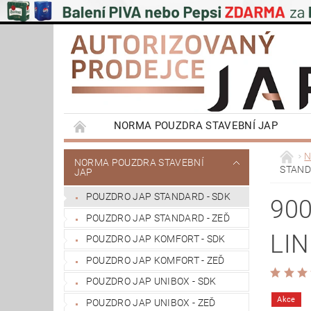
NORMA POUZDRA STAVEBNÍ JAP
EMOTIVE II BEZOBLOŽKOVÁ POUZDRA STAVEB
N
NORMA POUZDRA STAVEBNÍ
STAND
JAP
PŮDNÍ SCHODY JAP
POSUVNÉ SYSTÉMY
POUZDRO JAP STANDARD - SDK
VÝPRODEJ
OBCHODNÍ PODMÍNKY
90
POUZDRO JAP STANDARD - ZEĎ
REFERENCE ZÁKAZNÍKŮ
NAŠE POBOČK
LIN
POUZDRO JAP KOMFORT - SDK
POUZDRO JAP KOMFORT - ZEĎ
POUZDRO JAP UNIBOX - SDK
Akce
POUZDRO JAP UNIBOX - ZEĎ