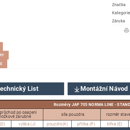
Značka
Kategori
Záruka
RY
ZE
echnický List
Montážní Návod
Rozměry JAP 705 NORMA LINE - STAN
 průchod po osazení
síla pouzdra
rozměr stav
ložkové zárubně
(D)
výška (J)
pouzdro(K)
příčka (P)
šířka (E)