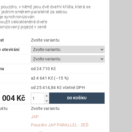
 pouzdro, v němž jsou dvě dveřní křídla, která se
jí jedním směrem paralelně za sebou
je synchronizován
použít celoskleněné dveře
onizovaný pojezd v ceně
st
Zvolte variantu
 otevírání
na
od 24 710 Kč
až
4 641 Kč
(–15 %)
od 25 414,84 Kč
včetně DPH
 004 Kč
uktu
Zvolte variantu
JAP
e
Pouzdro JAP PARALLEL - ZEĎ