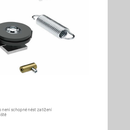
o není schopné nést zatížení
iště