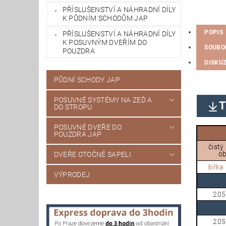
PŘÍSLUŠENSTVÍ A NÁHRADNÍ DÍLY
K PŮDNÍM SCHODŮM JAP
POPIS
PŘÍSLUŠENSTVÍ A NÁHRADNÍ DÍLY
K POSUVNÝM DVEŘÍM DO
SOUBO
POUZDRA
DISKU
PŮDNÍ SCHODY JAP
POSUVNÉ SYSTÉMY NA ZEĎ A
T
DO STROPU
POSUVNÉ DVEŘE DO
POUZDRA JAP
čistý
ob
DVEŘE OTOČNÉ SAPELI
šiřka 
VÝPRODEJ
205
205