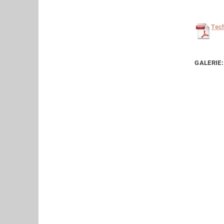
T
ec
GALERIE: