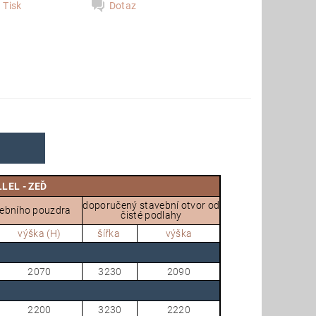
Tisk
Dotaz
LEL - ZEĎ
doporučený stavební otvor od
vebního pouzdra
čisté podlahy
výška (H)
šířka
výška
2070
3230
2090
2200
3230
2220