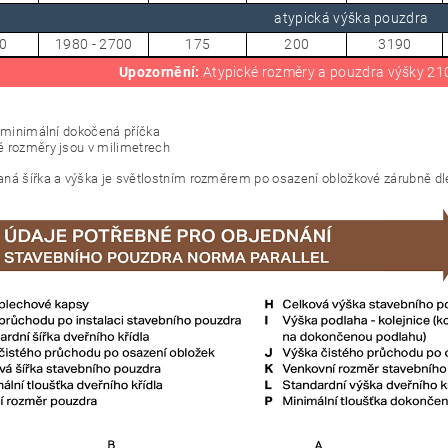
atypická výška pouzdra
0
1980 - 2700
175
200
3190
Upozornění:
Atypické rozměry a pouzdra výšky 210
= minimální dokočená příčka
 rozměry jsou v milimetrech
ná šířka a výška je světlostním rozměrem po osazení obložkové zárubně dl