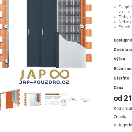
Dvojité
zavíra
Pohyb 
Nelze 
Synchr
Dostupno
Orientace
Výška
Běžná ce
Ušetříte
Cena
od 21
Kód prod
Značka
Kategori