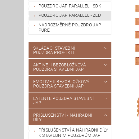
POUZDRO JAP PARALLEL - SDK
POUZDRO JAP PARALLEL - ZEĎ
NADROZMĚRNÉ POUZDRO JAP
PURE
SKLÁDACÍ STAVEBNÍ
POUZDRA PROFI KIT
AKTIVE II BEZOBLOŽKOVÁ
POUZDRA STAVEBNÍ JAP
EMOTIVE II BEZOBLOŽKOVÁ
POUZDRA STAVEBNÍ JAP
LATENTE POUZDRA STAVEBNÍ
JAP
PŘÍSLUŠENSTVÍ / NÁHRADNÍ
DÍLY
PŘÍSLUŠENSTVÍ A NÁHRADNÍ DÍLY
K STAVEBNÍM POUZDRŮM JAP