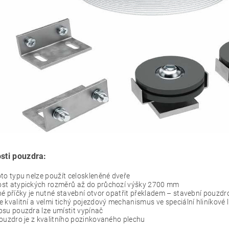
sti pouzdra:
to typu nelze použít celoskleněné dveře
st atypických rozměrů až do průchozí výšky 2700 mm
é příčky je nutné stavební otvor opatřit překladem – stavební pouzdr
 kvalitní a velmi tichý pojezdový mechanismus ve speciální hliníkové l
su pouzdra lze umístit vypínač
ouzdro je z kvalitního pozinkovaného plechu