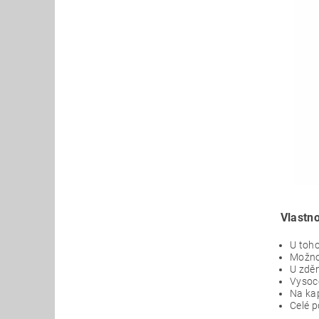
Vlastno
U toho
Možno
U zděn
Vysoce
Na kap
Celé p