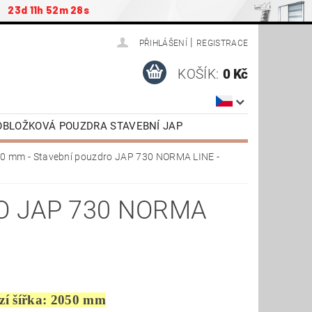
:
23d 11h 52m 27s
|
PŘIHLÁŠENÍ
REGISTRACE
KOŠÍK:
0 Kč
ZOBLOŽKOVÁ POUZDRA STAVEBNÍ JAP
ŠENSTVÍ / NÁHRADNÍ DÍLY
0 mm - Stavební pouzdro JAP 730 NORMA LINE -
AP
DVEŘE OTOČNÉ SAPELI
TAŽENÍ
VIDEONÁVODY
O JAP 730 NORMA
zí šířka: 2050 mm