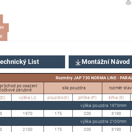
RY
ZE
echnický List
Montážní Návod
Rozměry JAP 730 NORMA LINE - PARAL
 průchod po osazení
síla pouzdra
rozměr sta
ložkové zárubně
(D)
výška (J)
pouzdro(K)
příčka (P)
šířka (E)
výška pouzdra 1970mm
0
1970
175
200
3190
výška pouzdra 2100mm
0
2100
175
200
3190