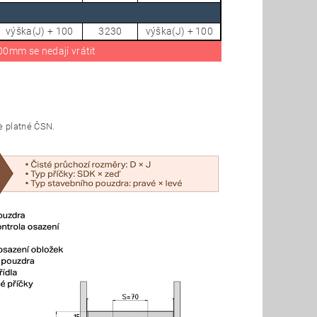
výška(J) + 100
3230
výška(J) + 100
0mm se nedají vrátit
e platné ČSN.