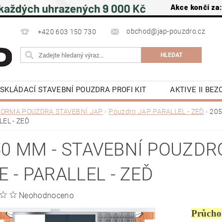
Akce končí za
obchod@jap-pouzdro.cz
+420 603 150 730
SKLÁDACÍ STAVEBNÍ POUZDRA PROFI KIT
AKTIVE II BE
NÍ JAP
LATENTE POUZDRA STAVEBNÍ JAP
PŘÍSLU
ORMA POUZDRA STAVEBNÍ JAP
Pouzdro JAP PARALLEL - ZEĎ
205
EL - ZEĎ
 NA ZEĎ A DO STROPU
POSUVNÉ DVEŘE DO POUZDRA J
OCHRANA OSOBNÍCH ÚDAJŮ
NAPIŠTE NÁM
KE S
50 MM - STAVEBNÍ POUZDR
Y
KONTAKTY
E - PARALLEL - ZEĎ
Neohodnoceno
Průcho