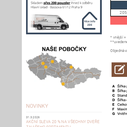
205
* vnější 
**uvedené
Objednáva
NOVINKY
31.3.2026
AKČNÍ SLEVA 20 % NA VŠECHNY DVEŘE