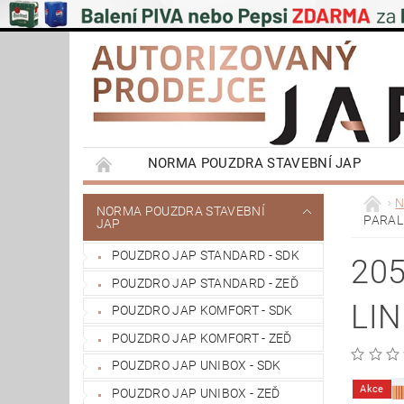
NORMA POUZDRA STAVEBNÍ JAP
EMOTIVE II BEZOBLOŽKOVÁ POUZDRA STAVEB
N
NORMA POUZDRA STAVEBNÍ
PARALL
JAP
PŮDNÍ SCHODY JAP
POSUVNÉ SYSTÉMY
POUZDRO JAP STANDARD - SDK
VÝPRODEJ
OBCHODNÍ PODMÍNKY
20
POUZDRO JAP STANDARD - ZEĎ
REFERENCE ZÁKAZNÍKŮ
NAŠE POBOČK
LIN
POUZDRO JAP KOMFORT - SDK
POUZDRO JAP KOMFORT - ZEĎ
POUZDRO JAP UNIBOX - SDK
Akce
POUZDRO JAP UNIBOX - ZEĎ