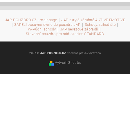
|
JAP-POUZDRO.CZ - mainpage
JAP skryté zárubně AKTIVE EMOTIVE
|
|
|
SAPELI posuvné dveře do pouzdra JAP
Schody, schodiště
|
|
W-Půdní schody
JAP nerezové zábradlí
Stavební pouzdro pro sádrokarton STANDARD
2026 ©
JAP-POUZDRO.CZ
, všechna práva vyhrazena
Vytvořil Shoptet