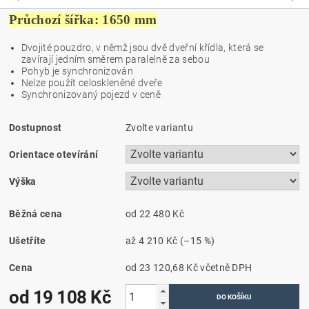
Průchozí šířka: 1650 mm
Dvojité pouzdro, v němž jsou dvě dveřní křídla, která se
zavírají jedním směrem paralelně za sebou
Pohyb je synchronizován
Nelze použít celoskleněné dveře
Synchronizovaný pojezd v ceně
Dostupnost
Zvolte variantu
Orientace otevírání
Výška
Běžná cena
od 22 480 Kč
Ušetříte
až
4 210 Kč
(–15 %)
Cena
od 23 120,68 Kč
včetně DPH
od 19 108 Kč