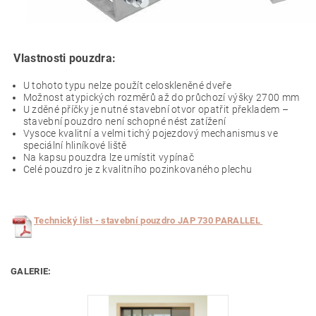
Vlastnosti pouzdra:
U tohoto typu nelze použít celoskleněné dveře
Možnost atypických rozměrů až do průchozí výšky 2700 mm
U zděné příčky je nutné stavební otvor opatřit překladem –
stavební pouzdro není schopné nést zatížení
Vysoce kvalitní a velmi tichý pojezdový mechanismus ve
speciální hliníkové liště
Na kapsu pouzdra lze umístit vypínač
Celé pouzdro je z kvalitního pozinkovaného plechu
T
echnický list - stavební pouzdro JAP 730 PARALLEL
GALERIE: