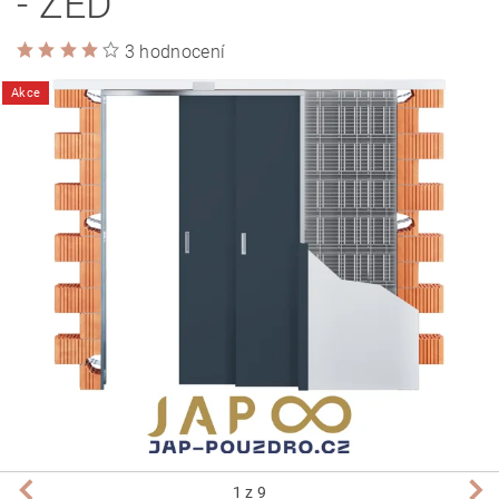
- ZEĎ
3 hodnocení
Akce
1
z 9