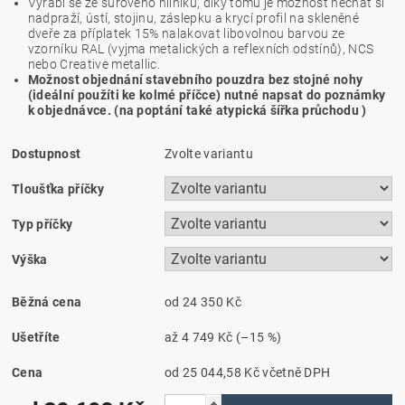
Vyrábí se ze surového hliníku, díky tomu je možnost nechat si
nadpraží, ústí, stojinu, záslepku a krycí profil na skleněné
dveře za příplatek 15% nalakovat libovolnou barvou ze
vzorníku RAL (vyjma metalických a reflexních odstínů), NCS
nebo Creative metallic.
Možnost objednání stavebního pouzdra bez stojné nohy
(ideální použíti ke kolmé příčce) nutné napsat do poznámky
k objednávce. (na poptání také atypická šířka průchodu )
Dostupnost
Zvolte variantu
Tloušťka příčky
Typ příčky
Výška
Běžná cena
od 24 350 Kč
Ušetříte
až
4 749 Kč
(–15 %)
Cena
od 25 044,58 Kč
včetně DPH