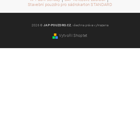
Stavební pouzdro pro sádrokarton STANDARD
2026 ©
JAP-POUZDRO.CZ
, všechna práva vyhrazena
Vytvořil Shoptet