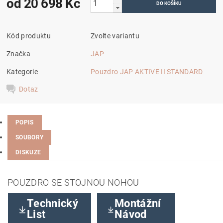
od 20 698 Kč
Kód produktu
Zvolte variantu
Značka
JAP
Kategorie
Pouzdro JAP AKTIVE II STANDARD
Dotaz
POPIS
SOUBORY
DISKUZE
POUZDRO SE STOJNOU NOHOU
Technický
Montážní
List
Návod