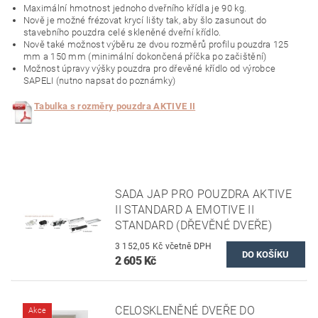
Maximální hmotnost jednoho dveřního křídla je 90 kg.
Nově je možné frézovat krycí lišty tak, aby šlo zasunout do
stavebního pouzdra celé skleněné dveřní křídlo.
Nově také možnost výběru ze dvou rozměrů profilu pouzdra 125
mm a 150 mm (minimální dokončená příčka po začištění)
Možnost úpravy výšky pouzdra pro dřevěné křídlo od výrobce
SAPELI (nutno napsat do poznámky)
Tabulka s rozměry pouzdra AKTIVE II
SADA JAP PRO POUZDRA AKTIVE
II STANDARD A EMOTIVE II
STANDARD (DŘEVĚNÉ DVEŘE)
3 152,05 Kč včetně DPH
2 605 Kč
CELOSKLENĚNÉ DVEŘE DO
Akce