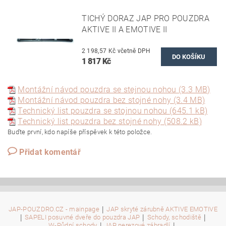
TICHÝ DORAZ JAP PRO POUZDRA
AKTIVE II A EMOTIVE II
2 198,57 Kč včetně DPH
1 817 Kč
Montážní návod pouzdra se stejnou nohou (3.3 MB)
Montážní návod pouzdra bez stojné nohy (3.4 MB)
Technický list pouzdra se stojnou nohou (645.1 kB)
Technický list pouzdra bez stojné nohy (508.2 kB)
Buďte první, kdo napíše příspěvek k této položce.
Přidat komentář
|
JAP-POUZDRO.CZ - mainpage
JAP skryté zárubně AKTIVE EMOTIVE
|
|
|
SAPELI posuvné dveře do pouzdra JAP
Schody, schodiště
|
|
W-Půdní schody
JAP nerezové zábradlí