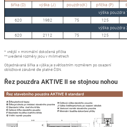
šiřka (D)
výška (J)
pouzdro(K)
příčka (P)
š
výška pouzdr
620
1982
75
125
výška pouzdr
620
2112
75
125
* vnější = minimální dokočená příčka
**uvedené rozměry jsou v milimetrech
Objednávaná šířka a výška je světlostním rozměrem po osazení
obložkové zárubně dle platné ČSN.
Řez pouzdra AKTIVE II se stojnou nohou