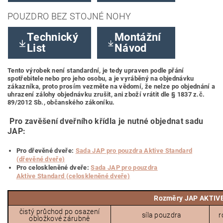
POUZDRO BEZ STOJNÉ NOHY
Technický
Montážní
List
Návod
Tento výrobek není standardní, je tedy upraven podle přání
spotřebitele nebo pro jeho osobu, a je vyráběný na objednávku
zákazníka, proto prosím vezměte na vědomí, že nelze po objednání a
uhrazení zálohy objednávku zrušit, ani zboží vrátit dle § 1837 z.č.
89/2012 Sb., občanského zákoníku.
Pro zavěšení dveřního křídla je nutné objednat sadu
JAP:
Pro dřevěné dveře:
Sada JAP pro pouzdra Aktive Standard
(dřevěné dveře)
Pro celoskleněné dveře:
Sada JAP pro pouzdra
Aktive Standard (celoskleněné dveře)
Rozměry JAP AKTIV
čistý průchod po osazení
síla pouzdra
r
obložkové zárubně