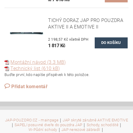
od
TICHÝ DORAZ JAP PRO POUZDRA
AKTIVE II A EMOTIVE II
2 198,57 Kč včetně DPH
1 817 Kč
Montážní návod (3.3 MB)
Technický list (610 kB)
Buďte první, kdo napíše příspěvek k této položce.
Přidat komentář
|
JAP-POUZDRO.CZ - mainpage
JAP skryté zárubně AKTIVE EMOTIVE
|
|
|
SAPELI posuvné dveře do pouzdra JAP
Schody, schodiště
|
|
W-Půdní schody
JAP nerezové zábradlí