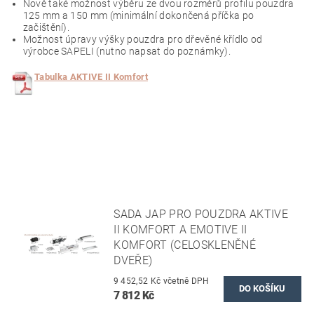
Nově také možnost výběru ze dvou rozměrů profilu pouzdra
125 mm a 150 mm (minimální dokončená příčka po
začištění).
Možnost úpravy výšky pouzdra pro dřevěné křídlo od
výrobce SAPELI (nutno napsat do poznámky).
Tabulka AKTIVE II Komfort
SADA JAP PRO POUZDRA AKTIVE
II KOMFORT A EMOTIVE II
KOMFORT (CELOSKLENĚNÉ
DVEŘE)
9 452,52 Kč včetně DPH
7 812 Kč