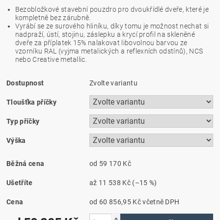
Bezobložkové stavební pouzdro pro dvoukřídlé dveře, které je
kompletně bez zárubně.
Vyrábí se ze surového hliníku, díky tomu je možnost nechat si
nadpraží, ústí, stojinu, záslepku a krycí profil na skleněné
dveře za příplatek 15% nalakovat libovolnou barvou ze
vzorníku RAL (vyjma metalických a reflexních odstínů), NCS
nebo Creative metallic.
Dostupnost
Zvolte variantu
Tloušťka příčky
Typ příčky
Výška
Běžná cena
od 59 170 Kč
Ušetříte
až
11 538 Kč
(–15 %)
Cena
od 60 856,95 Kč
včetně DPH