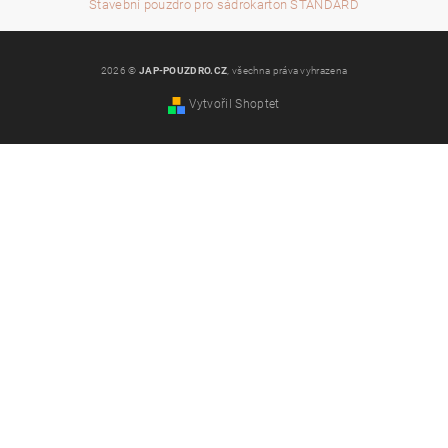
Stavební pouzdro pro sádrokarton STANDARD
2026 ©
JAP-POUZDRO.CZ
, všechna práva vyhrazena
Vytvořil Shoptet