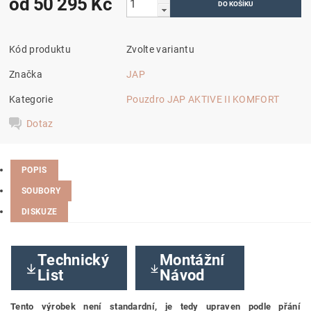
od 50 295 Kč
Kód produktu
Zvolte variantu
Značka
JAP
Kategorie
Pouzdro JAP AKTIVE II KOMFORT
Dotaz
POPIS
SOUBORY
DISKUZE
Technický
Montážní
List
Návod
Tento výrobek není standardní, je tedy
upraven podle přání