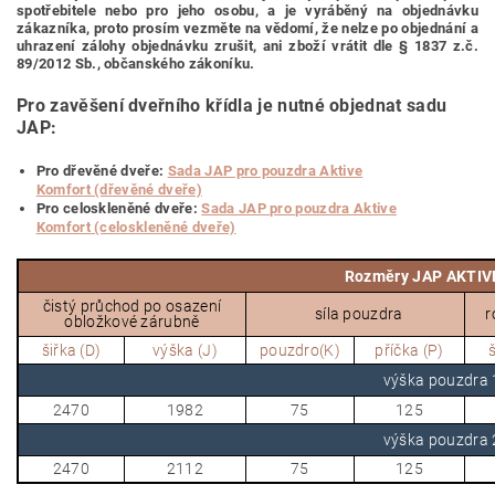
spotřebitele nebo pro jeho osobu,
a je vyráběný na objednávku
zákazníka, proto prosím vezměte na vědomí, že nelze po objednání a
uhrazení zálohy objednávku zrušit, ani zboží vrátit dle § 1837 z.č.
89/2012 Sb., občanského zákoníku.
Pro zavěšení dveřního křídla je nutné objednat sadu
JAP:
Pro dřevěné dveře:
Sada JAP pro pouzdra Aktive
Komfort (dřevěné dveře)
Pro celoskleněné dveře:
Sada JAP pro pouzdra Aktive
Komfort (celoskleněné dveře)
Rozměry JAP AKTIV
čistý průchod po osazení
síla pouzdra
r
obložkové zárubně
šiřka (D)
výška (J)
pouzdro(K)
příčka (P)
š
výška pouzdr
2470
1982
75
125
výška pouzdr
2470
2112
75
125