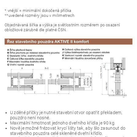
* vnější = minimální dokočená příčka
**uvedené rozměry jsou v milimetrech
Objednávaná šířka a výška je světlostním rozměrem po osazení
obložkové zárubně dle platné ČSN.
U zděné příčky je nutné stavební otvor opatřit překladem,
pouzdro není nosné.
Maximální hmotnost jednoho dveřního křídla je 90 kg.
Nově je možné frézovat krycí lišty tak, aby šlo zasunout do
stavebního pouzdra celé skleněné dveřní křídlo.