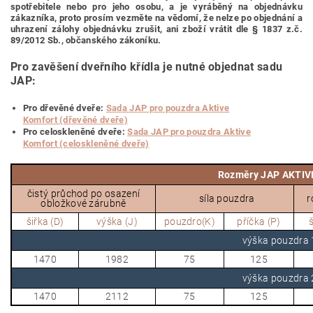
spotřebitele nebo pro jeho osobu,
a je vyráběný na objednávku
zákazníka, proto prosím vezměte na vědomí, že nelze po objednání a
uhrazení zálohy objednávku zrušit, ani zboží vrátit dle § 1837 z.č.
89/2012 Sb., občanského zákoníku.
Pro zavěšení dveřního křídla je nutné objednat sadu
JAP:
Pro dřevěné dveře:
Sada JAP pro pouzdra Aktive
Komfort (dřevěné dveře)
Pro celoskleněné dveře:
Sada JAP pro pouzdra Aktive
Komfort (celoskleněné dveře)
Rozměry JAP AKTIV
čistý průchod po osazení
síla pouzdra
r
obložkové zárubně
šiřka (D)
výška (J)
pouzdro(K)
příčka (P)
š
výška pouzdr
1470
1982
75
125
výška pouzdr
1470
2112
75
125