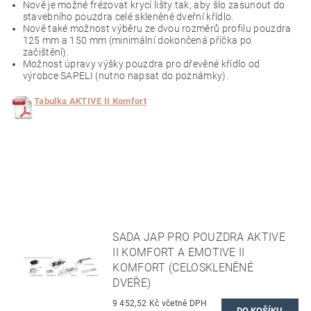
Nově je možné frézovat krycí lišty tak, aby šlo zasunout do
stavebního pouzdra celé skleněné dveřní křídlo.
Nově také možnost výběru ze dvou rozměrů profilu pouzdra
125 mm a 150 mm (minimální dokončená příčka po
začištění).
Možnost úpravy výšky pouzdra pro dřevěné křídlo od
výrobce SAPELI (nutno napsat do poznámky).
Tabulka AKTIVE II Komfort
SADA JAP PRO POUZDRA AKTIVE
II KOMFORT A EMOTIVE II
KOMFORT (CELOSKLENĚNÉ
DVEŘE)
9 452,52 Kč včetně DPH