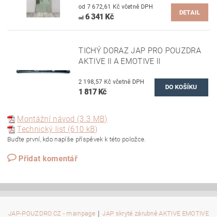
od 7 672,61 Kč včetně DPH
DETAIL
6 341 Kč
od
TICHÝ DORAZ JAP PRO POUZDRA
AKTIVE II A EMOTIVE II
2 198,57 Kč včetně DPH
1 817 Kč
Montážní návod (3.3 MB)
Technický list (610 kB)
Buďte první, kdo napíše příspěvek k této položce.
Přidat komentář
|
JAP-POUZDRO.CZ - mainpage
JAP skryté zárubně AKTIVE EMOTIVE