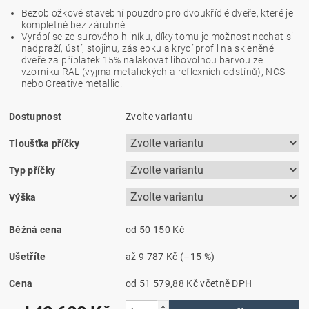
Bezobložkové stavební pouzdro pro dvoukřídlé dveře, které je
kompletně bez zárubně.
Vyrábí se ze surového hliníku, díky tomu je možnost nechat si
nadpraží, ústí, stojinu, záslepku a krycí profil na skleněné
dveře za příplatek 15% nalakovat libovolnou barvou ze
vzorníku RAL (vyjma metalických a reflexních odstínů), NCS
nebo Creative metallic.
Dostupnost
Zvolte variantu
Tloušťka příčky
Typ příčky
Výška
Běžná cena
od 50 150 Kč
Ušetříte
až
9 787 Kč
(–15 %)
Cena
od 51 579,88 Kč
včetně DPH