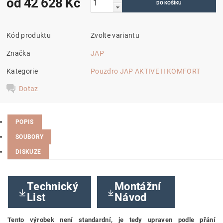
od 42 628 Kč
Kód produktu
Zvolte variantu
Značka
JAP
Kategorie
Pouzdro JAP AKTIVE II KOMFORT
Dotaz
POPIS
SOUBORY
DISKUZE
Technický
Montážní
List
Návod
Tento výrobek není standardní, je tedy
upraven podle přání