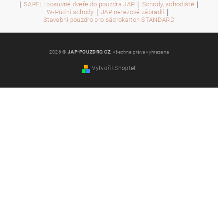
|
|
|
SAPELI posuvné dveře do pouzdra JAP
Schody, schodiště
|
|
W-Půdní schody
JAP nerezové zábradlí
Stavební pouzdro pro sádrokarton STANDARD
2026 ©
JAP-POUZDRO.CZ
, všechna práva vyhrazena
Vytvořil Shoptet