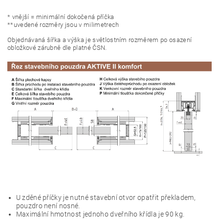
* vnější = minimální dokočená příčka
**uvedené rozměry jsou v milimetrech
Objednávaná šířka a výška je světlostním rozměrem po osazení
obložkové zárubně dle platné ČSN.
U zděné příčky je nutné stavební otvor opatřit překladem,
pouzdro není nosné.
Maximální hmotnost jednoho dveřního křídla je 90 kg.