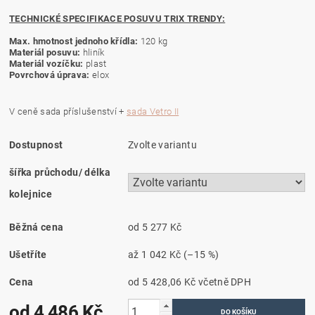
TECHNICKÉ SPECIFIKACE POSUVU TRIX TRENDY:
Max. hmotnost jednoho křídla:
120 kg
Materiál posuvu:
hliník
Materiál vozíčku:
plast
Povrchová úprava:
elox
V ceně sada příslušenství +
sada Vetro II
Dostupnost
Zvolte variantu
šířka průchodu/ délka
kolejnice
Běžná cena
od 5 277 Kč
Ušetříte
až
1 042 Kč
(–15 %)
Cena
od 5 428,06 Kč
včetně DPH
od 4 486 Kč