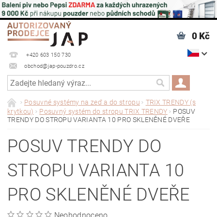
0 Kč
+420 603 150 730
obchod@jap-pouzdro.cz
Posuvné systémy na zeď a do stropu
TRIX TRENDY (s
krytkou)
Posuvný systém do stropu TRIX TRENDY
POSUV
TRENDY DO STROPU VARIANTA 10 PRO SKLENĚNÉ DVEŘE
POSUV TRENDY DO
STROPU VARIANTA 10
PRO SKLENĚNÉ DVEŘE
Neohodnoceno