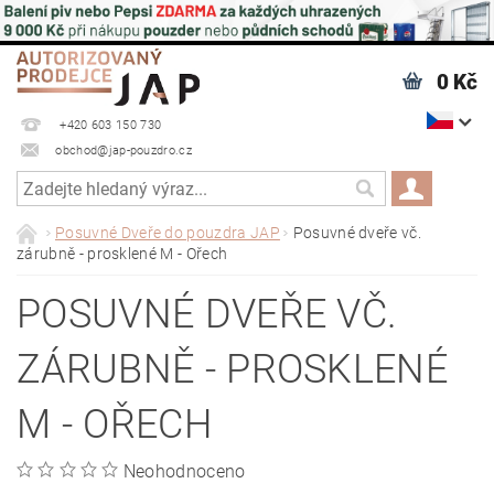
0 Kč
+420 603 150 730
obchod@jap-pouzdro.cz
Posuvné Dveře do pouzdra JAP
Posuvné dveře vč.
zárubně - prosklené M - Ořech
POSUVNÉ DVEŘE VČ.
ZÁRUBNĚ - PROSKLENÉ
M - OŘECH
Neohodnoceno