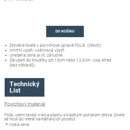
DO KOŠÍKU
Dřevěné dveře v povrchové úpravě FOLIE. (Ořech)
Vnitřní výplň: voštinová výplň
Uvedená cena je vč. zárubně.
Zárubeň do tloušťky zdi 10cm nebo 12,5cm - osa střed
(bez obkladů).
Technický
List
Povrchový materiál
Folie: velmi tenká vrstva plastu s hladkým potiskem dřeva. Dveře
se hodí do méně namáhaných prostor.
nízká cena