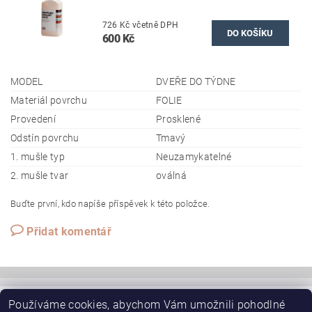
726 Kč včetně DPH
600 Kč
MODEL
DVEŘE DO TÝDNE
Materiál povrchu
FOLIE
Provedení
Prosklené
Odstín povrchu
Tmavý
1. mušle typ
Neuzamykatelné
2. mušle tvar
oválná
Buďte první, kdo napíše příspěvek k této položce.
Přidat komentář
Používáme cookies, abychom Vám umožnili pohodlné
|
JAP-POUZDRO.CZ - mainpage
JAP skryté zárubně AKTIVE EMOTIVE