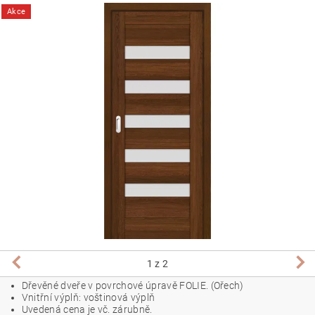
Akce
1
z 2
Dřevěné dveře v povrchové úpravě FOLIE. (Ořech)
Vnitřní výplň: voštinová výplň
Uvedená cena je vč. zárubně.