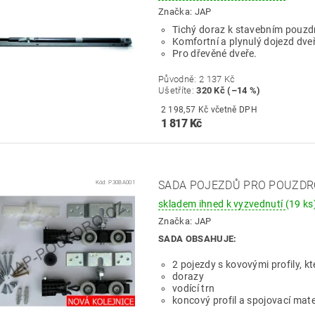
Značka:
JAP
Tichý doraz k stavebním pou
Komfortní a plynulý dojezd dveř
Pro dřevěné dveře.
Původně:
2 137 Kč
Ušetříte
:
320 Kč (–14 %)
2 198,57 Kč včetně DPH
1 817 Kč
Kód:
P30BA001
SADA POJEZDŮ PRO POUZDR
skladem ihned k vyzvednutí
(19 ks
Značka:
JAP
SADA OBSAHUJE:
2 pojezdy s kovovými profily, kt
dorazy
vodící trn
koncový profil a spojovací mate