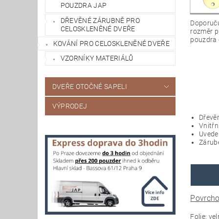
POUZDRA JAP
DŘEVĚNÉ ZÁRUBNĚ PRO
Doporuču
CELOSKLENĚNÉ DVEŘE
rozměr p
pouzdra 
KOVÁNÍ PRO CELOSKLENĚNÉ DVEŘE
VZORNÍKY MATERIÁLŮ
DVEŘE OTOČNÉ SAPELI
VÝPRODEJ
Dřevě
Vnitřn
Uveden
Zárube
Povrcho
Folie: v