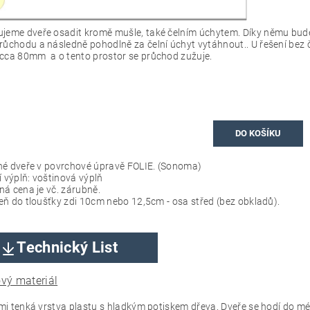
jeme dveře osadit kromě mušle, také čelním úchytem. Díky němu bude
růchodu a následně pohodlně za čelní úchyt vytáhnout.. U řešení bez 
cca 80mm a o tento prostor se průchod zužuje.
DO KOŠÍKU
né dveře v povrchové úpravě FOLIE. (Sonoma)
í výplň: voštinová výplň
á cena je vč. zárubně.
ň do tloušťky zdi 10cm nebo 12,5cm - osa střed (bez obkladů).
Technický List
vý materiál
elmi tenká vrstva plastu s hladkým potiskem dřeva. Dveře se hodí do 