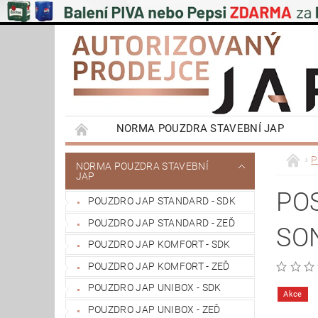
NORMA POUZDRA STAVEBNÍ JAP
EMOTIVE II BEZOBLOŽKOVÁ POUZDRA STAVEB
P
NORMA POUZDRA STAVEBNÍ
JAP
PŮDNÍ SCHODY JAP
POSUVNÉ SYSTÉMY
POS
POUZDRO JAP STANDARD - SDK
VÝPRODEJ
OBCHODNÍ PODMÍNKY
POUZDRO JAP STANDARD - ZEĎ
SO
REFERENCE ZÁKAZNÍKŮ
NAŠE POBOČK
POUZDRO JAP KOMFORT - SDK
POUZDRO JAP KOMFORT - ZEĎ
POUZDRO JAP UNIBOX - SDK
Akce
POUZDRO JAP UNIBOX - ZEĎ