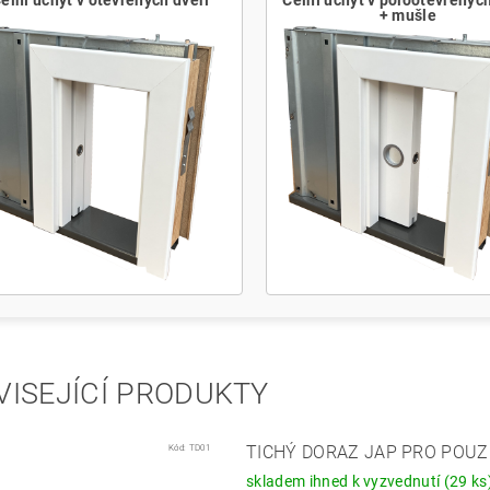
elní úchyt v otevřených dveří
Čelní úchyt v polootevřených
+ mušle
VISEJÍCÍ PRODUKTY
Kód:
TD01
TICHÝ DORAZ JAP PRO POUZ
skladem ihned k vyzvednutí
(29 ks