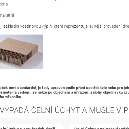
 cena
materiál
í základní voštinovou výplň, která reprezentuje levnější provedení dveř
obek není standardní, je tedy
upraven podle přání spotřebitele nebo pro je
změte na vědomí, že nelze po objednání a uhrazení zálohy objednávku zrušit
ho zákoníku.
 VYPADÁ ČELNÍ ÚCHYT A MUŠLE V