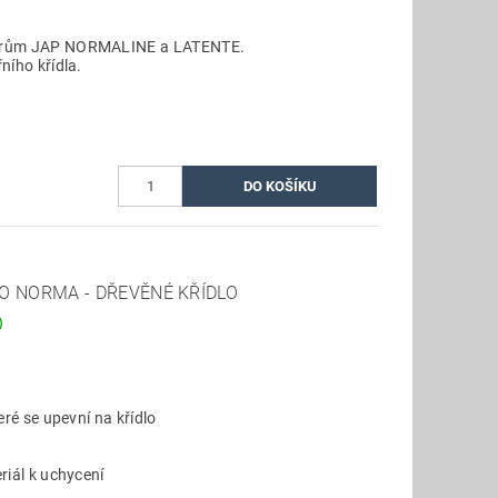
zdrům JAP NORMALINE a LATENTE.
ního křídla.
O NORMA - DŘEVĚNÉ KŘÍDLO
)
eré se upevní na křídlo
riál k uchycení