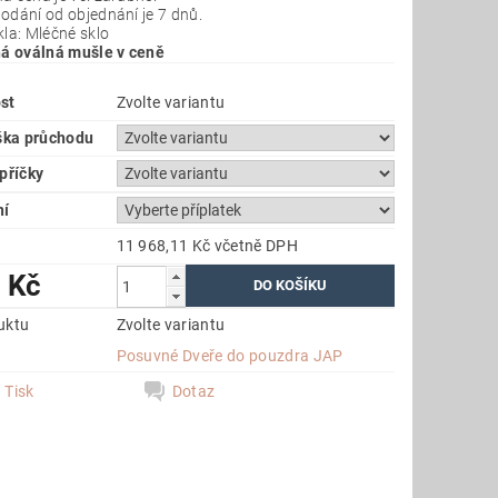
odání od objednání je 7 dnů.
kla: Mléčné sklo
ná oválná mušle v ceně
st
Zvolte variantu
ýška průchodu
příčky
ní
11 968,11 Kč
včetně DPH
 Kč
uktu
Zvolte variantu
e
Posuvné Dveře do pouzdra JAP
Tisk
Dotaz