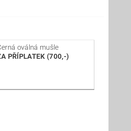
Černá oválná mušle
ZA PŘÍPLATEK (700,-)