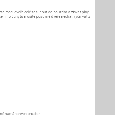
te moci dveře celé zasunout do pouzdra a získat plný
čelního úchytu musíte posuvné dveře nechat vyčnívat z
méně namáhaných prostor.