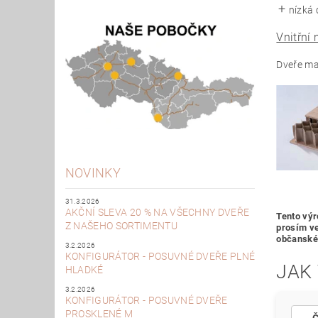
nízká
Vnitřní 
Dveře maj
NOVINKY
31.3.2026
AKČNÍ SLEVA 20 % NA VŠECHNY DVEŘE
Tento výr
Z NAŠEHO SORTIMENTU
prosím ve
občanské
3.2.2026
KONFIGURÁTOR - POSUVNÉ DVEŘE PLNÉ
JAK
HLADKÉ
3.2.2026
KONFIGURÁTOR - POSUVNÉ DVEŘE
PROSKLENÉ M