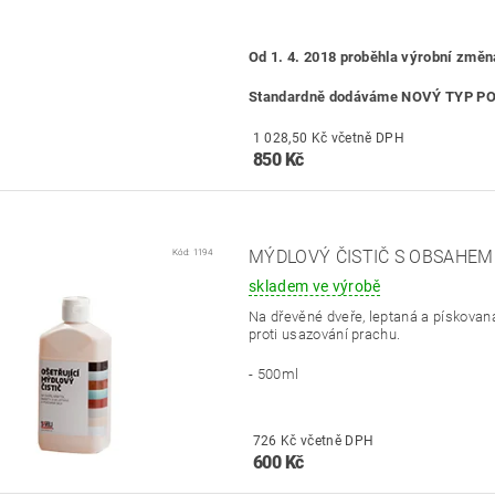
Od 1. 4. 2018 proběhla výrobní změna
Standardně dodáváme NOVÝ TYP P
1 028,50 Kč včetně DPH
850 Kč
Kód:
1194
MÝDLOVÝ ČISTIČ S OBSAHE
skladem ve výrobě
Na dřevěné dveře, leptaná a pískovaná
proti usazování prachu.
- 500ml
726 Kč včetně DPH
600 Kč