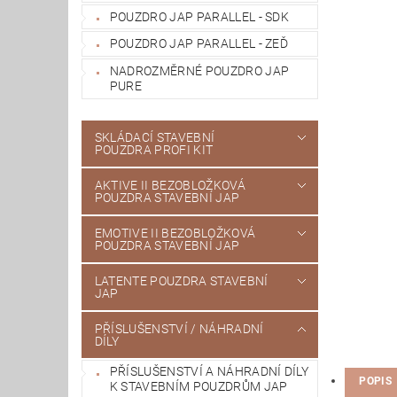
POUZDRO JAP PARALLEL - SDK
POUZDRO JAP PARALLEL - ZEĎ
NADROZMĚRNÉ POUZDRO JAP
PURE
SKLÁDACÍ STAVEBNÍ
POUZDRA PROFI KIT
AKTIVE II BEZOBLOŽKOVÁ
POUZDRA STAVEBNÍ JAP
EMOTIVE II BEZOBLOŽKOVÁ
POUZDRA STAVEBNÍ JAP
LATENTE POUZDRA STAVEBNÍ
JAP
PŘÍSLUŠENSTVÍ / NÁHRADNÍ
DÍLY
PŘÍSLUŠENSTVÍ A NÁHRADNÍ DÍLY
POPIS
K STAVEBNÍM POUZDRŮM JAP