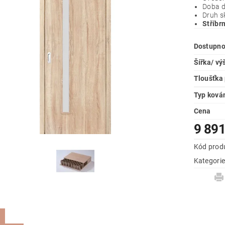
Doba d
Druh s
Stříbr
Dostupno
Šířka/ v
Tloušťka 
Typ ková
Cena
9 891
Kód prod
Kategori