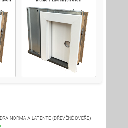
 dveří
Mušle v zavřených dveří
DRA NORMA A LATENTE (DŘEVĚNÉ DVEŘE)
)