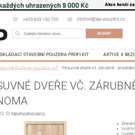
Akce končí za
obchod@jap-pouzdro.cz
+420 603 150 730
SKLÁDACÍ STAVEBNÍ POUZDRA PROFI KIT
AKTIVE II BE
NÍ JAP
LATENTE POUZDRA STAVEBNÍ JAP
PŘÍSLU
osuvné Dveře do pouzdra JAP
Posuvné dveře vč. zárubně - proskle
 NA ZEĎ A DO STROPU
POSUVNÉ DVEŘE DO POUZDRA J
UVNÉ DVEŘE VČ. ZÁRUBNĚ 
OCHRANA OSOBNÍCH ÚDAJŮ
NAPIŠTE NÁM
KE S
NOMA
Y
KONTAKTY
Neohodnoceno
Dřevěn
Vnitřní
Uveden