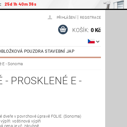
:
25d 1h 40m 35s
|
PŘIHLÁŠENÍ
REGISTRACE
KOŠÍK:
0 Kč
ZOBLOŽKOVÁ POUZDRA STAVEBNÍ JAP
ŠENSTVÍ / NÁHRADNÍ DÍLY
né E - Sonoma
AP
DVEŘE OTOČNÉ SAPELI
- PROSKLENÉ E -
TAŽENÍ
VIDEONÁVODY
é dveře v povrchové úpravě FOLIE. (Sonoma)
 výplň: voštinová výplň
á cena je vč. zárubně.