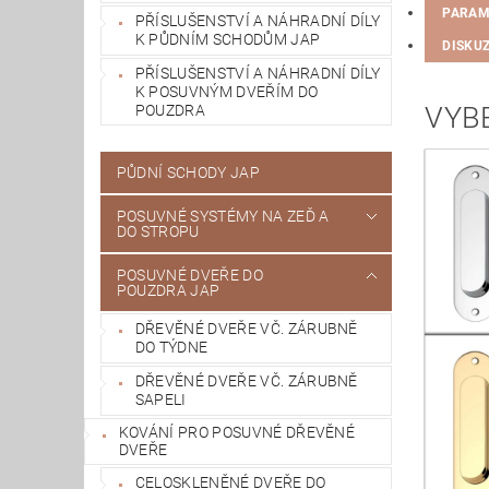
PARAM
PŘÍSLUŠENSTVÍ A NÁHRADNÍ DÍLY
K PŮDNÍM SCHODŮM JAP
DISKU
PŘÍSLUŠENSTVÍ A NÁHRADNÍ DÍLY
K POSUVNÝM DVEŘÍM DO
VYBE
POUZDRA
PŮDNÍ SCHODY JAP
POSUVNÉ SYSTÉMY NA ZEĎ A
DO STROPU
POSUVNÉ DVEŘE DO
POUZDRA JAP
DŘEVĚNÉ DVEŘE VČ. ZÁRUBNĚ
DO TÝDNE
DŘEVĚNÉ DVEŘE VČ. ZÁRUBNĚ
SAPELI
KOVÁNÍ PRO POSUVNÉ DŘEVĚNÉ
DVEŘE
CELOSKLENĚNÉ DVEŘE DO