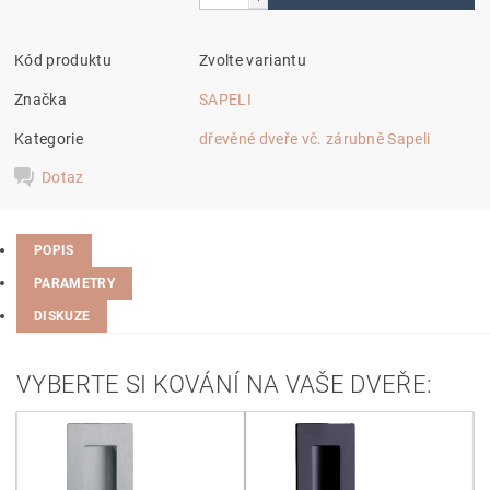
Kód produktu
Zvolte variantu
Značka
SAPELI
Kategorie
dřevěné dveře vč. zárubně Sapeli
Dotaz
POPIS
PARAMETRY
DISKUZE
VYBERTE SI KOVÁNÍ NA VAŠE DVEŘE: