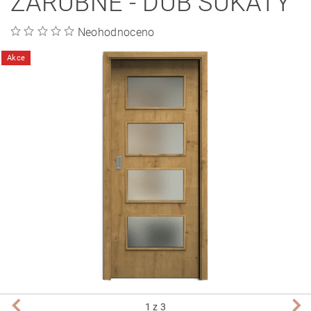
ZÁRUBNĚ - DUB SUKATÝ
Neohodnoceno
Akce
1
z 3