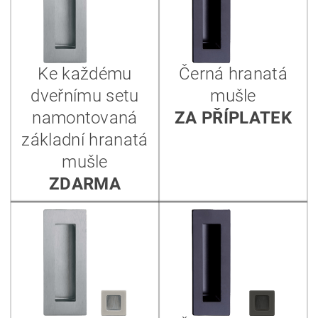
Ke každému
Černá hranatá
dveřnímu setu
mušle
namontovaná
ZA PŘÍPLATEK
základní hranatá
mušle
ZDARMA