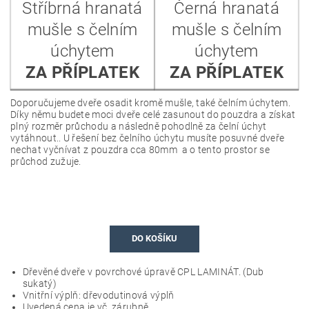
Stříbrná hranatá
Černá hranatá
mušle s čelním
mušle s čelním
úchytem
úchytem
ZA PŘÍPLATEK
ZA PŘÍPLATEK
Doporučujeme dveře osadit kromě mušle, také čelním úchytem.
Díky němu budete moci dveře celé zasunout do pouzdra a získat
plný rozměr průchodu a následně pohodlně za čelní úchyt
vytáhnout.. U řešení bez čelního úchytu musíte posuvné dveře
nechat vyčnívat z pouzdra cca 80mm a o tento prostor se
průchod zužuje.
DO KOŠÍKU
Dřevěné dveře v povrchové úpravě CPL LAMINÁT. (
Dub
sukatý
)
Vnitřní výplň: dřevodutinová výplň
Uvedená cena je vč. zárubně.