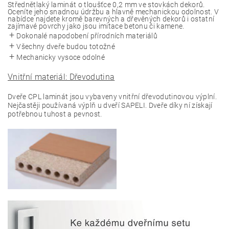
Střednětlaký laminát o tloušťce 0,2 mm ve stovkách dekorů.
Oceníte jeho snadnou údržbu a hlavně mechanickou odolnost. V
nabídce najdete kromě barevných a dřevěných dekorů i ostatní
zajímavé povrchy jako jsou imitace betonu či kamene.
Dokonalé napodobení přírodních materiálů
Všechny dveře budou totožné
Mechanicky vysoce odolné
Vnitřní materiál: Dřevodutina
Dveře CPL laminát jsou vybaveny vnitřní dřevodutinovou výplní.
Nejčastěji používaná výplň u dveří SAPELI. Dveře díky ní získají
potřebnou tuhost a pevnost.