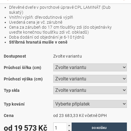
Dřevěné dveře v povrchové úpravě CPL LAMINÁT (
Dub
sukatý
)
Vnitřní výplň: dřevodutinová výplň
Uvedená cena je vč. zárubně
Cena za zárubeň do 17 cm tloušťky zdi (do objednávky
uveďte konečnou tloušťku zdi vč. obkladů)
Doba dodání od objednání je 6-10 týdnů
Stříbrná hranatá mušle v ceně
Dostupnost
Zvolte variantu
Průchozí šířka (cm)
Průchozí výška (cm)
Typ skla
Typ kování
Cena
od 23 683,33 Kč
včetně DPH
od 19 573 Kč