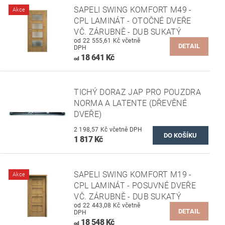
SAPELI SWING KOMFORT M49 -
Akce
CPL LAMINÁT - OTOČNÉ DVEŘE
VČ. ZÁRUBNĚ - DUB SUKATÝ
od 22 555,61 Kč včetně
DETAIL
DPH
18 641 Kč
od
TICHÝ DORAZ JAP PRO POUZDRA
NORMA A LATENTE (DŘEVĚNÉ
DVEŘE)
2 198,57 Kč včetně DPH
1 817 Kč
SAPELI SWING KOMFORT M19 -
Akce
CPL LAMINÁT - POSUVNÉ DVEŘE
VČ. ZÁRUBNĚ - DUB SUKATÝ
od 22 443,08 Kč včetně
DETAIL
DPH
18 548 Kč
od