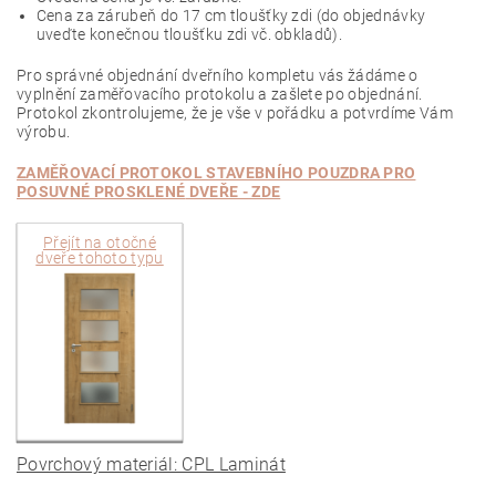
Cena za zárubeň do 17 cm tloušťky zdi (do objednávky
uveďte konečnou tloušťku zdi vč. obkladů).
Pro správné objednání dveřního kompletu vás žádáme o
vyplnění zaměřovacího protokolu a zašlete po objednání.
Protokol zkontrolujeme, že je vše v pořádku a potvrdíme Vám
výrobu.
ZAMĚŘOVACÍ PROTOKOL STAVEBNÍHO POUZDRA PRO
POSUVNÉ PROSKLENÉ
DVEŘE - ZDE
Přejít na
otočné
dveře tohoto typu
Povrchový materiál: CPL Laminát