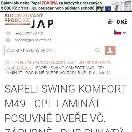
0 Kč
+420 603 150 730
obchod@jap-pouzdro.cz
Posuvné Dveře do pouzdra JAP
Dřevěné dveře vč.
zárubně Sapeli
SAPELI SWING KOMFORT M49 - CPL
LAMINÁT - POSUVNÉ DVEŘE VČ. ZÁRUBNĚ - Dub sukatý
SAPELI SWING KOMFORT
M49 - CPL LAMINÁT -
POSUVNÉ DVEŘE VČ.