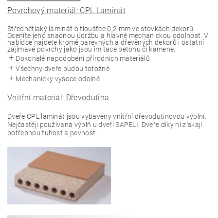
Povrchový materiál: CPL Laminát
Střednětlaký laminát o tloušťce 0,2 mm ve stovkách dekorů.
Oceníte jeho snadnou údržbu a hlavně mechanickou odolnost. V
nabídce najdete kromě barevných a dřevěných dekorů i ostatní
zajímavé povrchy jako jsou imitace betonu či kamene.
Dokonalé napodobení přírodních materiálů
Všechny dveře budou totožné
Mechanicky vysoce odolné
Vnitřní materiál: Dřevodutina
Dveře CPL laminát jsou vybaveny vnitřní dřevodutinovou výplní.
Nejčastěji používaná výplň u dveří SAPELI. Dveře díky ní získají
potřebnou tuhost a pevnost.