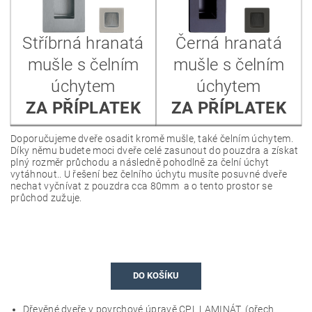
Stříbrná hranatá
Černá hranatá
mušle s čelním
mušle s čelním
úchytem
úchytem
ZA PŘÍPLATEK
ZA PŘÍPLATEK
Doporučujeme dveře osadit kromě mušle, také čelním úchytem.
Díky němu budete moci dveře celé zasunout do pouzdra a získat
plný rozměr průchodu a následně pohodlně za čelní úchyt
vytáhnout.. U řešení bez čelního úchytu musíte posuvné dveře
nechat vyčnívat z pouzdra cca 80mm a o tento prostor se
průchod zužuje.
DO KOŠÍKU
Dřevěné dveře v povrchové úpravě CPL LAMINÁT. (ořech