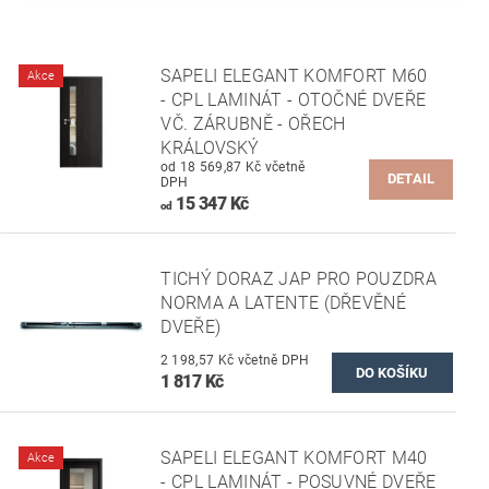
SAPELI ELEGANT KOMFORT M60
Akce
- CPL LAMINÁT - OTOČNÉ DVEŘE
VČ. ZÁRUBNĚ - OŘECH
KRÁLOVSKÝ
od 18 569,87 Kč včetně
DETAIL
DPH
15 347 Kč
od
TICHÝ DORAZ JAP PRO POUZDRA
NORMA A LATENTE (DŘEVĚNÉ
DVEŘE)
2 198,57 Kč včetně DPH
1 817 Kč
SAPELI ELEGANT KOMFORT M40
Akce
- CPL LAMINÁT - POSUVNÉ DVEŘE