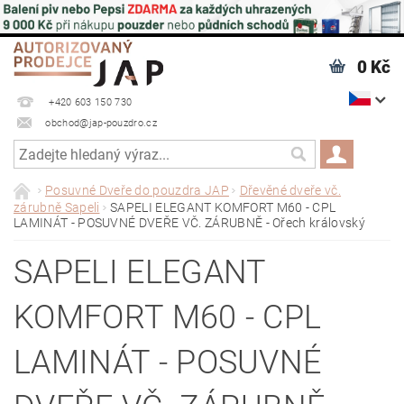
0 Kč
+420 603 150 730
obchod@jap-pouzdro.cz
Posuvné Dveře do pouzdra JAP
Dřevěné dveře vč.
zárubně Sapeli
SAPELI ELEGANT KOMFORT M60 - CPL
LAMINÁT - POSUVNÉ DVEŘE VČ. ZÁRUBNĚ - Ořech královský
SAPELI ELEGANT
KOMFORT M60 - CPL
LAMINÁT - POSUVNÉ