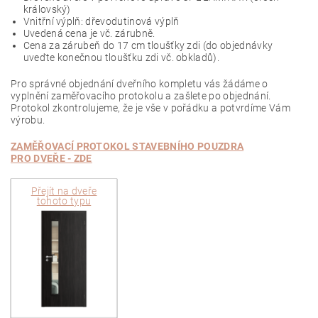
královský)
Vnitřní výplň: dřevodutinová výplň
Uvedená cena je vč. zárubně.
Cena za zárubeň do 17 cm tloušťky zdi (do objednávky
uveďte konečnou tloušťku zdi vč. obkladů).
Pro správné objednání dveřního kompletu vás žádáme o
vyplnění zaměřovacího protokolu a zašlete po objednání.
Protokol zkontrolujeme, že je vše v pořádku a potvrdíme Vám
výrobu.
ZAMĚŘOVACÍ PROTOKOL STAVEBNÍHO POUZDRA
PRO DVEŘE - ZDE
Přejít na dveře
tohoto typu