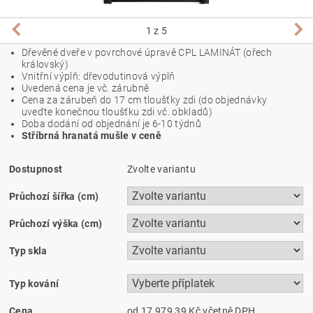
1
z 5
Dřevěné dveře v povrchové úpravě CPL LAMINÁT (ořech
královský)
Vnitřní výplň: dřevodutinová výplň
Uvedená cena je vč. zárubně
Cena za zárubeň do 17 cm tloušťky zdi (do objednávky
uveďte konečnou tloušťku zdi vč. obkladů)
Doba dodání od objednání je 6-10 týdnů
Stříbrná hranatá mušle v ceně
Dostupnost
Zvolte variantu
Průchozí šířka (cm)
Průchozí výška (cm)
Typ skla
Typ kování
Cena
od 17 979,39 Kč
včetně DPH