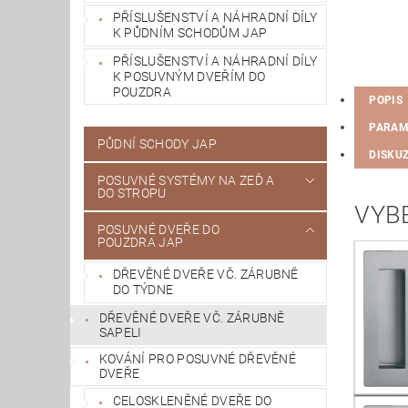
PŘÍSLUŠENSTVÍ A NÁHRADNÍ DÍLY
K PŮDNÍM SCHODŮM JAP
PŘÍSLUŠENSTVÍ A NÁHRADNÍ DÍLY
K POSUVNÝM DVEŘÍM DO
POUZDRA
POPIS
PARAM
PŮDNÍ SCHODY JAP
DISKU
POSUVNÉ SYSTÉMY NA ZEĎ A
DO STROPU
VYBE
POSUVNÉ DVEŘE DO
POUZDRA JAP
DŘEVĚNÉ DVEŘE VČ. ZÁRUBNĚ
DO TÝDNE
DŘEVĚNÉ DVEŘE VČ. ZÁRUBNĚ
SAPELI
KOVÁNÍ PRO POSUVNÉ DŘEVĚNÉ
DVEŘE
CELOSKLENĚNÉ DVEŘE DO