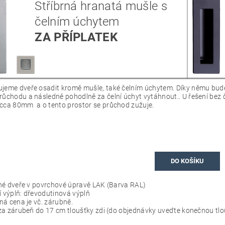
Stříbrná hranatá mušle s
čelním úchytem
ZA PŘÍPLATEK
jeme dveře osadit kromě mušle, také čelním úchytem. Díky němu bude
růchodu a následně pohodlně za čelní úchyt vytáhnout.. U řešení bez 
cca 80mm a o tento prostor se průchod zužuje.
DO KOŠÍKU
é dveře v povrchové úpravě LAK (
Barva RAL
)
í výplň: dřevodutinová výplň
á cena je vč. zárubně.
a zárubeň do 17 cm tloušťky zdi (do objednávky uveďte konečnou tlou