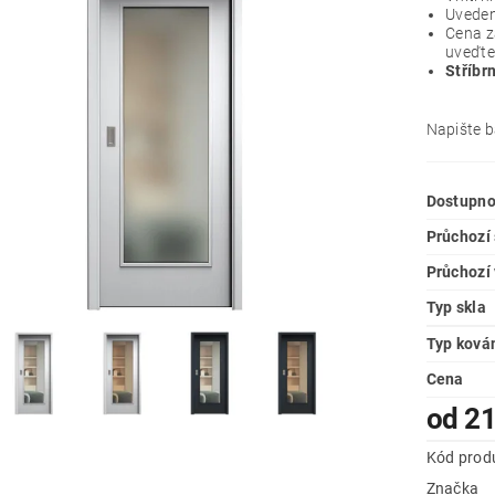
Uveden
Cena z
uveďte
Stříbr
Napište 
Dostupno
Průchozí 
Průchozí
Typ skla
Typ ková
Cena
od 21
Kód prod
Značka