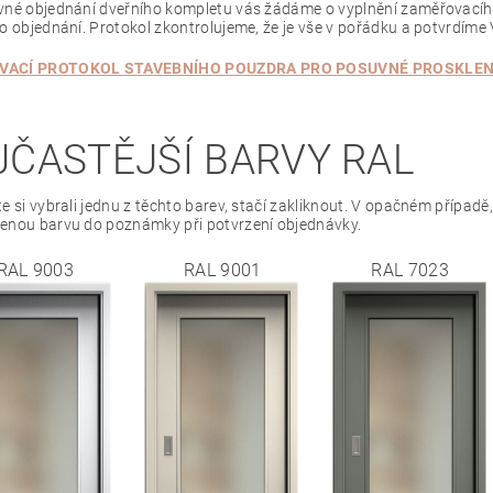
vné objednání dveřního kompletu vás žádáme o vyplnění zaměřovacíh
po objednání. Protokol zkontrolujeme, že je vše v pořádku a potvrdíme
VACÍ PROTOKOL STAVEBNÍHO POUZDRA PRO
POSUVNÉ PROSKLE
JČASTĚJŠÍ BARVY RAL
e si vybrali jednu z těchto barev, stačí zakliknout. V opačném případě,
enou barvu do poznámky při potvrzení objednávky.
RAL 9003
RAL 9001
RAL 7023