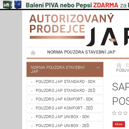
NORMA POUZDRA STAVEBNÍ JAP
EMOTIVE II BEZOBLOŽKOVÁ POUZDRA STAVEB
P
NORMA POUZDRA STAVEBNÍ
POSUVN
JAP
PŮDNÍ SCHODY JAP
POSUVNÉ SYSTÉMY
POUZDRO JAP STANDARD - SDK
VÝPRODEJ
OBCHODNÍ PODMÍNKY
SA
POUZDRO JAP STANDARD - ZEĎ
REFERENCE ZÁKAZNÍKŮ
NAŠE POBOČK
PO
POUZDRO JAP KOMFORT - SDK
POUZDRO JAP KOMFORT - ZEĎ
POUZDRO JAP UNIBOX - SDK
Akce
POUZDRO JAP UNIBOX - ZEĎ