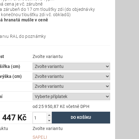
á cena je vč. zárubně
a zárubeň do 17 cm tloušťky zdi (do objednávky
 konečnou tloušťku zdi vč. obkladů)
ná hranatá mušle v ceně
barvu RAL do poznámky
st
Zvolte variantu
šířka (cm)
 výška (cm)
ní
od 25 950,87 Kč
včetně DPH
 447 Kč
uktu
Zvolte variantu
SAPELI