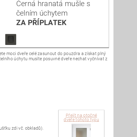
Černá hranatá mušle s
čelním úchytem
ZA PŘÍPLATEK
te moci dveře celé zasunout do pouzdra a získat plný
čelního úchytu musíte posuvné dveře nechat vyčnívat z
Přejít na
otočné
dveře tohoto typu
šťku zdi vč. obkladů).