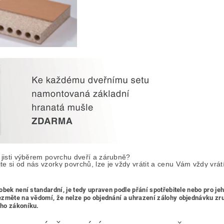
 jisti výběrem povrchu dveří a zárubně? 

te si od nás vzorky povrchů, lze je vždy vrátit a cenu Vám vždy vrát
obek není standardní, je tedy
upraven podle přání spotřebitele nebo pro je
změte na vědomí, že nelze po objednání a uhrazení zálohy objednávku zrušit
ho zákoníku.