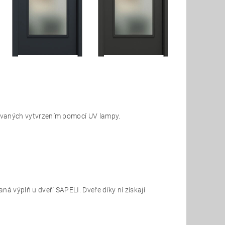
dovaných vytvrzením pomocí UV lampy.
ná výplň u dveří SAPELI. Dveře díky ní získají