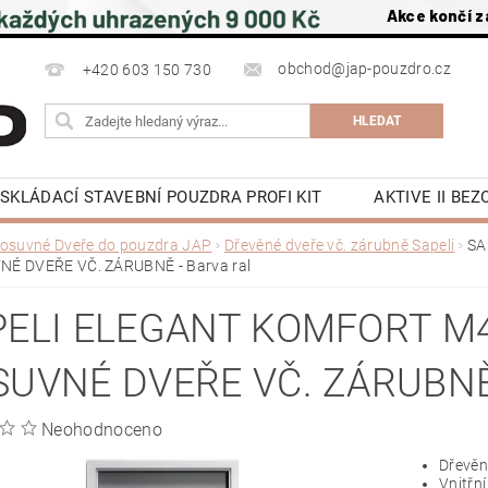
Akce končí z
obchod@jap-pouzdro.cz
+420 603 150 730
SKLÁDACÍ STAVEBNÍ POUZDRA PROFI KIT
AKTIVE II BE
NÍ JAP
LATENTE POUZDRA STAVEBNÍ JAP
PŘÍSLU
osuvné Dveře do pouzdra JAP
Dřevěné dveře vč. zárubně Sapeli
SA
É DVEŘE VČ. ZÁRUBNĚ - Barva ral
 NA ZEĎ A DO STROPU
POSUVNÉ DVEŘE DO POUZDRA J
OCHRANA OSOBNÍCH ÚDAJŮ
NAPIŠTE NÁM
KE S
PELI ELEGANT KOMFORT M4
Y
KONTAKTY
SUVNÉ DVEŘE VČ. ZÁRUBNĚ
Neohodnoceno
Dřevěn
Vnitřn