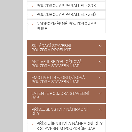
POUZDRO JAP PARALLEL - SDK
POUZDRO JAP PARALLEL - ZEĎ
NADROZMĚRNÉ POUZDRO JAP
PURE
SKLÁDACÍ STAVEBNÍ
POUZDRA PROFI KIT
AKTIVE II BEZOBLOŽKOVÁ
POUZDRA STAVEBNÍ JAP
EMOTIVE II BEZOBLOŽKOVÁ
POUZDRA STAVEBNÍ JAP
LATENTE POUZDRA STAVEBNÍ
JAP
PŘÍSLUŠENSTVÍ / NÁHRADNÍ
DÍLY
PŘÍSLUŠENSTVÍ A NÁHRADNÍ DÍLY
K STAVEBNÍM POUZDRŮM JAP