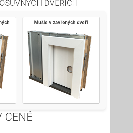
 POSUVNÝCH DVEŘÍCH
ených
Mušle v zavřených dveří
V CENĚ