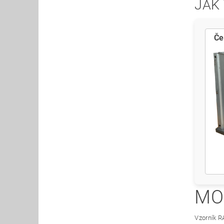
JAK
Če
MO
Vzorník R