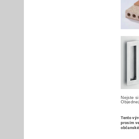
Nejste si
Objednej
Tento výr
prosím ve
občanské