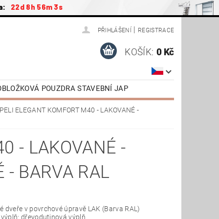
a:
22d 8h 56m 2s
|
PŘIHLÁŠENÍ
REGISTRACE
KOŠÍK:
0 Kč
ZOBLOŽKOVÁ POUZDRA STAVEBNÍ JAP
ŠENSTVÍ / NÁHRADNÍ DÍLY
PELI ELEGANT KOMFORT M40 - LAKOVANÉ -
AP
DVEŘE OTOČNÉ SAPELI
TAŽENÍ
VIDEONÁVODY
0 - LAKOVANÉ -
 - BARVA RAL
é dveře v povrchové úpravě LAK (
Barva RAL
)
í výplň: dřevodutinová výplň