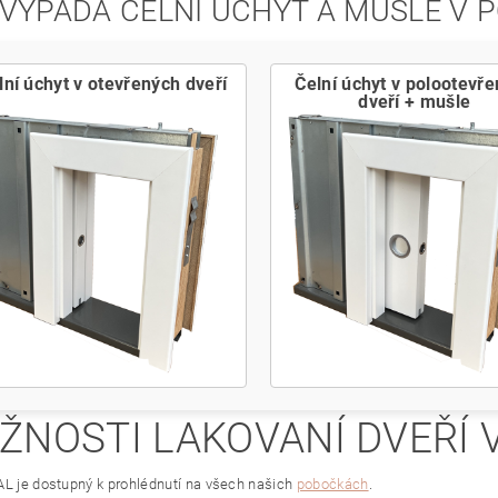
 VYPADÁ ČELNÍ ÚCHYT A MUŠLE V
lní úchyt v otevřených dveří
Čelní úchyt v polootevř
dveří + mušle
ŽNOSTI LAKOVANÍ DVEŘÍ 
AL je dostupný k prohlédnutí na všech našich
pobočkách
.