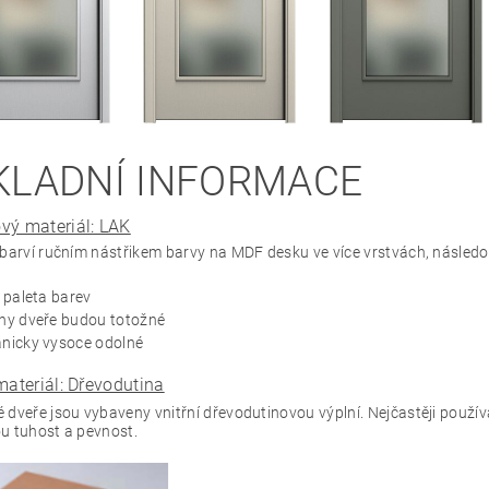
KLADNÍ INFORMACE
vý materiál: LAK
 barví ručním nástřikem barvy na MDF desku ve více vrstvách, násle
 paleta barev
ny dveře budou totožné
nicky vysoce odolné
materiál: Dřevodutina
dveře jsou vybaveny vnitřní dřevodutinovou výplní. Nejčastěji používa
u tuhost a pevnost.