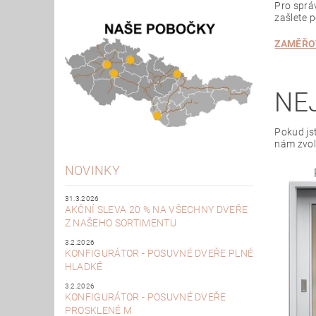
Pro sprá
zašlete 
ZAMĚŘO
NE
Pokud jst
nám zvol
NOVINKY
31.3.2026
AKČNÍ SLEVA 20 % NA VŠECHNY DVEŘE
Z NAŠEHO SORTIMENTU
3.2.2026
KONFIGURÁTOR - POSUVNÉ DVEŘE PLNÉ
HLADKÉ
3.2.2026
KONFIGURÁTOR - POSUVNÉ DVEŘE
PROSKLENÉ M