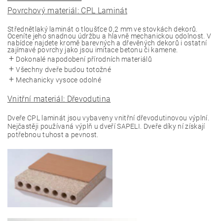
Povrchový materiál: CPL Laminát
Střednětlaký laminát o tloušťce 0,2 mm ve stovkách dekorů.
Oceníte jeho snadnou údržbu a hlavně mechanickou odolnost. V
nabídce najdete kromě barevných a dřevěných dekorů i ostatní
zajímavé povrchy jako jsou imitace betonu či kamene.
Dokonalé napodobení přírodních materiálů
Všechny dveře budou totožné
Mechanicky vysoce odolné
Vnitřní materiál: Dřevodutina
Dveře CPL laminát jsou vybaveny vnitřní dřevodutinovou výplní.
Nejčastěji používaná výplň u dveří SAPELI. Dveře díky ní získají
potřebnou tuhost a pevnost.