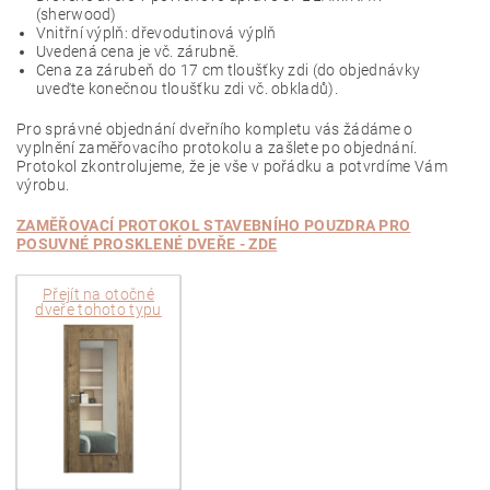
(
sherwood
)
Vnitřní výplň: dřevodutinová výplň
Uvedená cena je vč. zárubně.
Cena za zárubeň do 17 cm tloušťky zdi (do objednávky
uveďte konečnou tloušťku zdi vč. obkladů).
Pro správné objednání dveřního kompletu vás žádáme o
vyplnění zaměřovacího protokolu a zašlete po objednání.
Protokol zkontrolujeme, že je vše v pořádku a potvrdíme Vám
výrobu.
ZAMĚŘOVACÍ PROTOKOL STAVEBNÍHO POUZDRA PRO
POSUVNÉ PROSKLENÉ
DVEŘE - ZDE
Přejít na
otočné
dveře tohoto typu