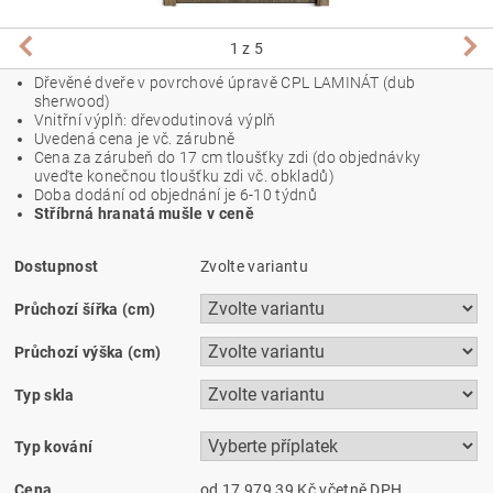
1
z 5
Dřevěné dveře v povrchové úpravě CPL LAMINÁT (dub
sherwood)
Vnitřní výplň: dřevodutinová výplň
Uvedená cena je vč. zárubně
Cena za zárubeň do 17 cm tloušťky zdi (do objednávky
uveďte konečnou tloušťku zdi vč. obkladů)
Doba dodání od objednání je 6-10 týdnů
Stříbrná hranatá mušle v ceně
Dostupnost
Zvolte variantu
Průchozí šířka (cm)
Průchozí výška (cm)
Typ skla
Typ kování
Cena
od 17 979,39 Kč
včetně DPH