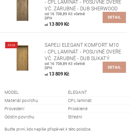
- CPL LAMINÁT - POSUVNÉ DVEŘE
VČ. ZÁRUBNĚ - DUB SHERWOOD
od 16 708,89 Kč včetně
DETAIL
DPH
13 809 Kč
od
SAPELI ELEGANT KOMFORT M10
Akce
- CPL LAMINÁT - POSUVNÉ DVEŘE
VČ. ZÁRUBNĚ - DUB SUKATÝ
od 16 708,89 Kč včetně
DETAIL
DPH
13 809 Kč
od
MODEL
ELEGANT
Materiál povrchu
CPL laminát
Provedení
Prosklené
Odstín povrchu
Střední
Buďte první, kdo napíše příspěvek k této položce.