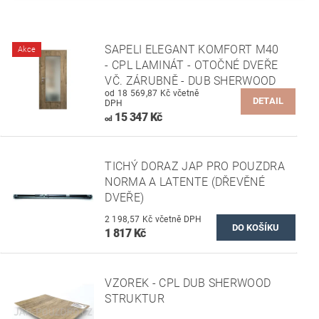
SAPELI ELEGANT KOMFORT M40
Akce
- CPL LAMINÁT - OTOČNÉ DVEŘE
VČ. ZÁRUBNĚ - DUB SHERWOOD
od 18 569,87 Kč včetně
DETAIL
DPH
15 347 Kč
od
TICHÝ DORAZ JAP PRO POUZDRA
NORMA A LATENTE (DŘEVĚNÉ
DVEŘE)
2 198,57 Kč včetně DPH
1 817 Kč
VZOREK - CPL DUB SHERWOOD
STRUKTUR