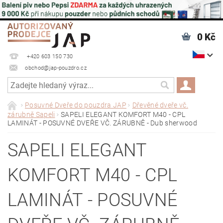
0 Kč
+420 603 150 730
obchod@jap-pouzdro.cz
Posuvné Dveře do pouzdra JAP
Dřevěné dveře vč.
zárubně Sapeli
SAPELI ELEGANT KOMFORT M40 - CPL
LAMINÁT - POSUVNÉ DVEŘE VČ. ZÁRUBNĚ - Dub sherwood
SAPELI ELEGANT
KOMFORT M40 - CPL
LAMINÁT - POSUVNÉ