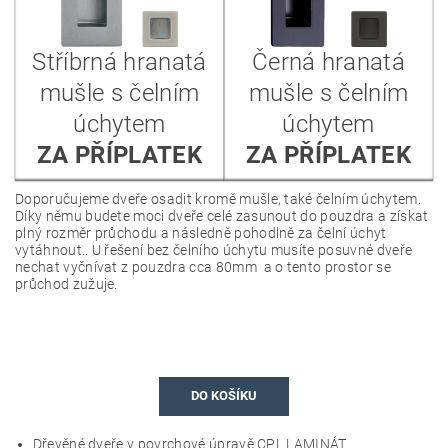
Stříbrná hranatá
Černá hranatá
mušle s čelním
mušle s čelním
úchytem
úchytem
ZA PŘÍPLATEK
ZA PŘÍPLATEK
Doporučujeme dveře osadit kromě mušle, také čelním úchytem.
Díky němu budete moci dveře celé zasunout do pouzdra a získat
plný rozměr průchodu a následně pohodlně za čelní úchyt
vytáhnout.. U řešení bez čelního úchytu musíte posuvné dveře
nechat vyčnívat z pouzdra cca 80mm a o tento prostor se
průchod zužuje.
DO KOŠÍKU
Dřevěné dveře v povrchové úpravě CPL LAMINÁT.