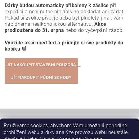
Dárky budou automaticky přibaleny k zásilce
při
expedici a není nutné nic dalšího dokládat ani žádat.
Pokud si zvolíte pivo, je třeba být plnoletý, jinak vám
nabídneme nealkoholickou alternativu.
Akce
prodloužena do 31. srpna
nebo do vyčerpání zásob.
Využijte akci hned teď a přidejte si své produkty do
košíku 🛒
Používáme cookies, abychom Vám umožnili pohodlné
|
JAP-POUZDRO.CZ - mainpage
JAP skryté zárubně AKTIVE EMOTIVE
prohlížení webu a díky analýze provozu webu neustále
|
|
|
SAPELI posuvné dveře do pouzdra JAP
Schody, schodiště
|
|
W-Půdní schody
JAP nerezové zábradlí