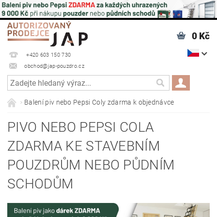
0 Kč
+420 603 150 730
obchod@jap-pouzdro.cz
Balení piv nebo Pepsi Coly zdarma k objednávce
PIVO NEBO PEPSI COLA
ZDARMA KE STAVEBNÍM
POUZDRŮM NEBO PŮDNÍM
SCHODŮM