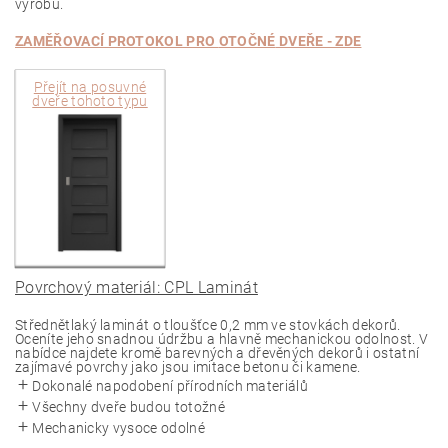
výrobu.
ZAMĚŘOVACÍ PROTOKOL PRO
OTOČNÉ
DVEŘE - ZDE
Přejít na
posuvné
dveře tohoto typu
Povrchový materiál: CPL Laminát
Střednětlaký laminát o tloušťce 0,2 mm ve stovkách dekorů.
Oceníte jeho snadnou údržbu a hlavně mechanickou odolnost. V
nabídce najdete kromě barevných a dřevěných dekorů i ostatní
zajímavé povrchy jako jsou imitace betonu či kamene.
Dokonalé napodobení přírodních materiálů
Všechny dveře budou totožné
Mechanicky vysoce odolné