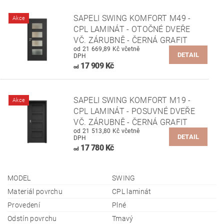
SAPELI SWING KOMFORT M49 -
Akce
CPL LAMINÁT - OTOČNÉ DVEŘE
VČ. ZÁRUBNĚ - ČERNÁ GRAFIT
od 21 669,89 Kč včetně
DETAIL
DPH
17 909 Kč
od
SAPELI SWING KOMFORT M19 -
Akce
CPL LAMINÁT - POSUVNÉ DVEŘE
VČ. ZÁRUBNĚ - ČERNÁ GRAFIT
od 21 513,80 Kč včetně
DETAIL
DPH
17 780 Kč
od
MODEL
SWING
Materiál povrchu
CPL laminát
Provedení
Plné
Odstín povrchu
Tmavý