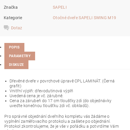
Značka
SAPELI
Kategorie
Otočné dveře SAPELI SWING M19
Dotaz
POPIS
PARAMETRY
DISKUZE
Dřevěné dveře v povrchové úpravě CPL LAMINÁT. (
Černá
grafit
)
Vnitřní výplň: dřevodutinová výplň
Uvedená cena je vč. zárubně.
Cena za zárubeň do 17 cm tloušťky zdi (do objednávky
uveďte konečnou tloušťku zdi vč. obkladů).
Pro správné objednání dveřního kompletu vás žádáme o
vyplnění zaměřovacího protokolu a zašlete po objednání.
Protokol zkontrolujeme, že je vše v pořádku a potvrdíme Vám