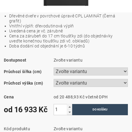
Dřevěné dveře v povrchové úpravě CPL LAMINÁT (
Černá
grafit
)
Vnitřní výplň: dřevodutinová výplň
Uvedená cena je vč. zárubně
Cena za zárubeň do 17 cm tloušťky zdi (do objednávky
uveďte konečnou tloušťku zdi vč. obkladů)
Doba dodání od objednání je 6-10 týdnů
Dostupnost
Zvolte variantu
Průchozí šířka (cm)
Průchozí výška (cm)
Cena
od 20 488,93 Kč
včetně DPH
od 16 933 Kč
Kód produktu
Zvolte variantu