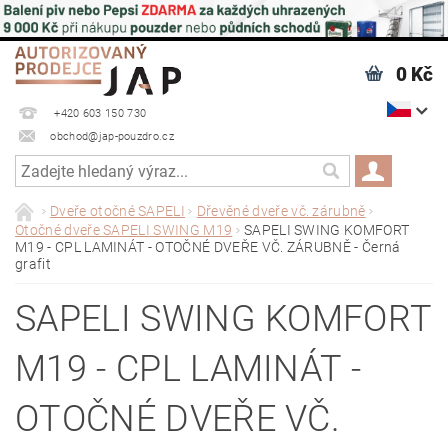
0 Kč
+420 603 150 730
obchod@jap-pouzdro.cz
Dveře otočné SAPELI
Dřevěné dveře vč. zárubně
Otočné dveře SAPELI SWING M19
SAPELI SWING KOMFORT
M19 - CPL LAMINÁT - OTOČNÉ DVEŘE VČ. ZÁRUBNĚ - Černá
grafit
SAPELI SWING KOMFORT
M19 - CPL LAMINÁT -
OTOČNÉ DVEŘE VČ.