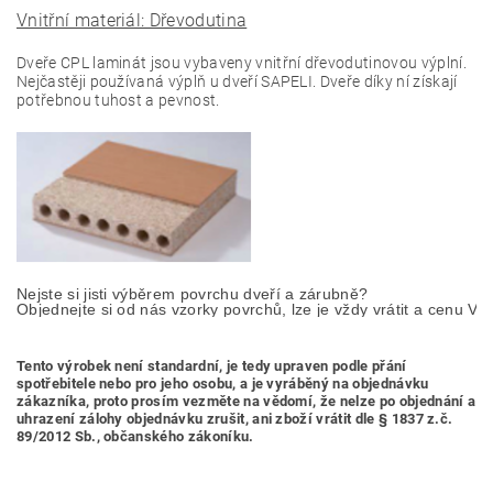
Vnitřní materiál: Dřevodutina
Dveře CPL laminát jsou vybaveny vnitřní dřevodutinovou výplní.
Nejčastěji používaná výplň u dveří SAPELI. Dveře díky ní získají
potřebnou tuhost a pevnost.
Nejste si jisti výběrem povrchu dveří a zárubně? 

Objednejte si od nás vzorky povrchů, lze je vždy vrátit a cenu Vá
Tento výrobek není standardní, je tedy
upraven podle přání
spotřebitele nebo pro jeho osobu,
a je vyráběný na objednávku
zákazníka, proto prosím vezměte na vědomí, že nelze po objednání a
uhrazení zálohy objednávku zrušit, ani zboží vrátit dle § 1837 z.č.
89/2012 Sb., občanského zákoníku.