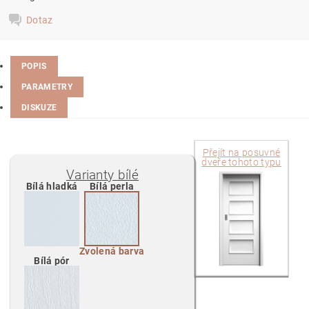
Dotaz
POPIS
PARAMETRY
DISKUZE
Přejít na
posuvné
dveře tohoto typu
Varianty bílé
Bílá hladká
Bílá perla
Zvolená barva
Bílá pór