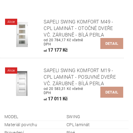
SAPELI SWING KOMFORT M49 -
Akce
CPL LAMINÁT - OTOČNÉ DVEŘE
VČ. ZÁRUBNĚ - BÍLÁ PERLA
od 20 784,17 Kč včetně
DETAIL
DPH
17 177 Kč
od
SAPELI SWING KOMFORT M19 -
Akce
CPL LAMINÁT - POSUVNÉ DVEŘE
VČ. ZÁRUBNĚ - BÍLÁ PERLA
od 20 583,31 Kč včetně
DETAIL
DPH
17 011 Kč
od
MODEL
SWING
Materiál povrchu
CPL laminát
Provedení
Plné