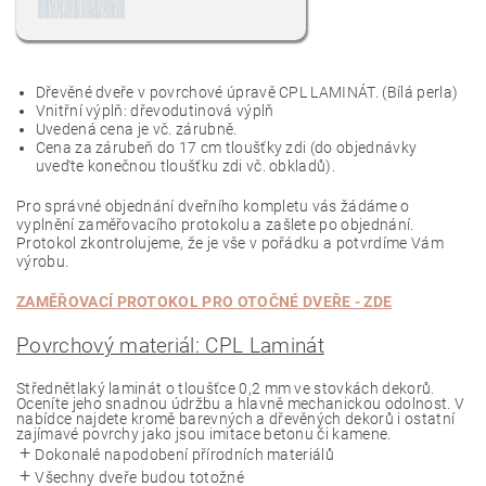
Dřevěné dveře v povrchové úpravě CPL LAMINÁT. (
Bílá perla
)
Vnitřní výplň: dřevodutinová výplň
Uvedená cena je vč. zárubně.
Cena za zárubeň do 17 cm tloušťky zdi (do objednávky
uveďte konečnou tloušťku zdi vč. obkladů).
Pro správné objednání dveřního kompletu vás žádáme o
vyplnění zaměřovacího protokolu a zašlete po objednání.
Protokol zkontrolujeme, že je vše v pořádku a potvrdíme Vám
výrobu.
ZAMĚŘOVACÍ PROTOKOL PRO
OTOČNÉ
DVEŘE - ZDE
Povrchový materiál: CPL Laminát
Střednětlaký laminát o tloušťce 0,2 mm ve stovkách dekorů.
Oceníte jeho snadnou údržbu a hlavně mechanickou odolnost. V
nabídce najdete kromě barevných a dřevěných dekorů i ostatní
zajímavé povrchy jako jsou imitace betonu či kamene.
Dokonalé napodobení přírodních materiálů
Všechny dveře budou totožné