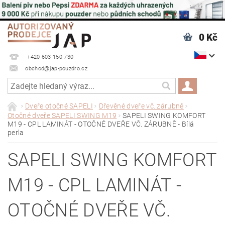
0 Kč
+420 603 150 730
obchod@jap-pouzdro.cz
Dveře otočné SAPELI
Dřevěné dveře vč. zárubně
Otočné dveře SAPELI SWING M19
SAPELI SWING KOMFORT
M19 - CPL LAMINÁT - OTOČNÉ DVEŘE VČ. ZÁRUBNĚ - Bílá
perla
SAPELI SWING KOMFORT
M19 - CPL LAMINÁT -
OTOČNÉ DVEŘE VČ.