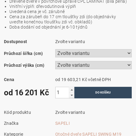
Dřevěné dveře v povrchové úpravě CPL LAMINÁT (
Bílá perla
)
Vnitřní výplň: dřevodutinová výplň
Uvedená cena je vč. zárubně
Cena za zárubeň do 17 cm tloušťky zdi (do objednávky
uveďte konečnou tloušťku zdi vč. obkladů)
Doba dodání od objednání je 6-10 týdnů
Dostupnost
Zvolte variantu
Průchozí šířka (cm)
Průchozí výška (cm)
Cena
od 19 603,21 Kč
včetně DPH
od 16 201 Kč
Kód produktu
Zvolte variantu
Značka
SAPELI
Kategorie
Otočné dveře SAPELI SWING M19