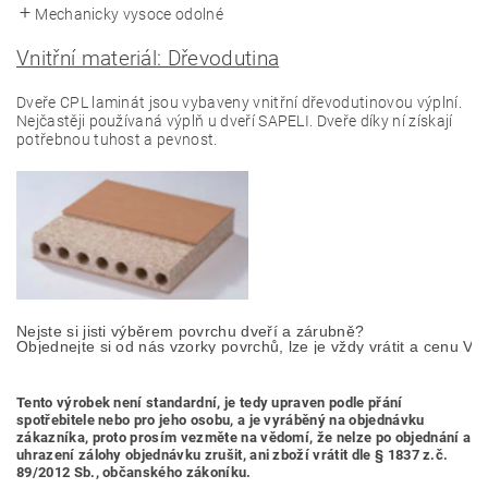
Mechanicky vysoce odolné
Vnitřní materiál: Dřevodutina
Dveře CPL laminát jsou vybaveny vnitřní dřevodutinovou výplní.
Nejčastěji používaná výplň u dveří SAPELI. Dveře díky ní získají
potřebnou tuhost a pevnost.
Nejste si jisti výběrem povrchu dveří a zárubně? 

Objednejte si od nás vzorky povrchů, lze je vždy vrátit a cenu Vá
Tento výrobek není standardní, je tedy
upraven podle přání
spotřebitele nebo pro jeho osobu,
a je vyráběný na objednávku
zákazníka, proto prosím vezměte na vědomí, že nelze po objednání a
uhrazení zálohy objednávku zrušit, ani zboží vrátit dle § 1837 z.č.
89/2012 Sb., občanského zákoníku.