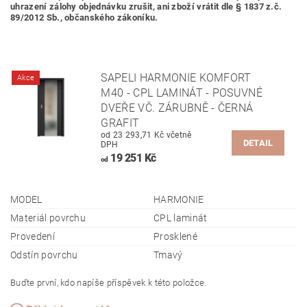
uhrazení zálohy objednávku zrušit, ani zboží vrátit dle § 1837 z.č.
89/2012 Sb., občanského zákoníku.
SAPELI HARMONIE KOMFORT
Akce
M40 - CPL LAMINÁT - POSUVNÉ
DVEŘE VČ. ZÁRUBNĚ - ČERNÁ
GRAFIT
od 23 293,71 Kč včetně
DETAIL
DPH
19 251 Kč
od
MODEL
HARMONIE
Materiál povrchu
CPL laminát
Provedení
Prosklené
Odstín povrchu
Tmavý
Buďte první, kdo napíše příspěvek k této položce.