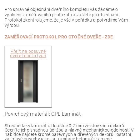
Pro správné objednání dveřního kompletu vás žádáme o
vyplnění zaměřovacího protokolu a zašlete po objednání.
Protokol zkontrolujeme, že je vše v pořádku a potvrdíme Vám
výrobu.
ZAMĚŘOVACÍ PROTOKOL PRO
OTOČNÉ
DVEŘE - ZDE
Přejít na
posuvné
dveře tohoto typu
Povrchový materiál: CPL Laminát
Střednětlaký laminát o tloušťce 0,2 mm ve stovkách dekorů.
Oceníte jeho snadnou údržbu a hlavně mechanickou odolnost. V
nabídce najdete kromě barevných a dřevěných dekorů i ostatní
zajímavé povrchy jako jsou imitace betonu či kamene.