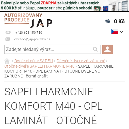
0 Kč
+420 603 150 730
obchod@jap-pouzdro.cz
Dveře otočné SAPELI
Dřevěné dveře vč. zárubně
Otočné dveře SAPELI HARMONIE M40
SAPELI HARMONIE
KOMFORT M40 - CPL LAMINÁT - OTOČNÉ DVEŘE VČ.
ZÁRUBNĚ - černá grafit
SAPELI HARMONIE
KOMFORT M40 - CPL
LAMINÁT - OTOČNÉ