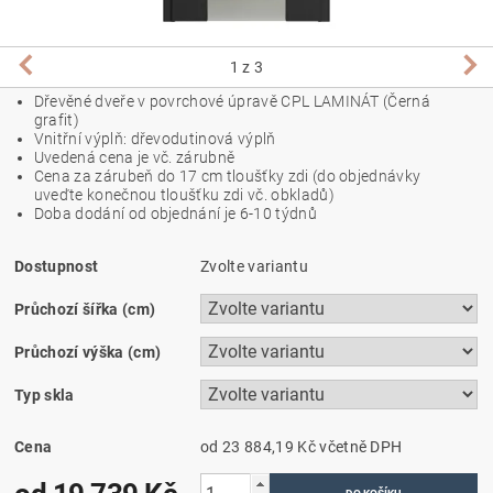
1
z 3
Dřevěné dveře v povrchové úpravě CPL LAMINÁT (
Černá
grafit
)
Vnitřní výplň: dřevodutinová výplň
Uvedená cena je vč. zárubně
Cena za zárubeň do 17 cm tloušťky zdi (do objednávky
uveďte konečnou tloušťku zdi vč. obkladů)
Doba dodání od objednání je 6-10 týdnů
Dostupnost
Zvolte variantu
Průchozí šířka (cm)
Průchozí výška (cm)
Typ skla
Cena
od 23 884,19 Kč
včetně DPH