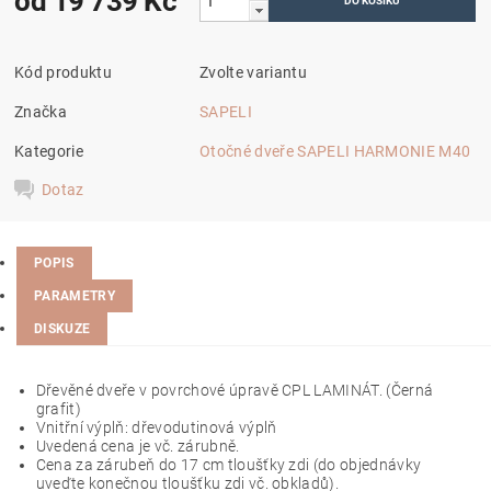
od 19 739 Kč
Kód produktu
Zvolte variantu
Značka
SAPELI
Kategorie
Otočné dveře SAPELI HARMONIE M40
Dotaz
POPIS
PARAMETRY
DISKUZE
Dřevěné dveře v povrchové úpravě CPL LAMINÁT. (
Černá
grafit
)
Vnitřní výplň: dřevodutinová výplň
Uvedená cena je vč. zárubně.
Cena za zárubeň do 17 cm tloušťky zdi (do objednávky
uveďte konečnou tloušťku zdi vč. obkladů).