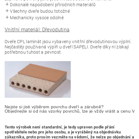
Dokonalé napodobení přírodních materiálů
Všechny dveře budou totožné
Mechanicky vysoce odolné
Vnitřní materiál: Dřevodutina
Dveře CPL laminát jsou vybaveny vnitřní dřevodutinovou výplní.
Nejčastěji používaná výplň u dveří SAPELI. Dveře díky ní získají
potřebnou tuhost a pevnost.
Nejste si jisti výběrem povrchu dveří a zárubně? 

Objednejte si od nás vzorky povrchů, lze je vždy vrátit a cenu Vá
Tento výrobek není standardní, je tedy
upraven podle přání
spotřebitele nebo pro jeho osobu,
a je vyráběný na objednávku
zákazníka, proto prosím vezměte na vědomí, že nelze po objednání a