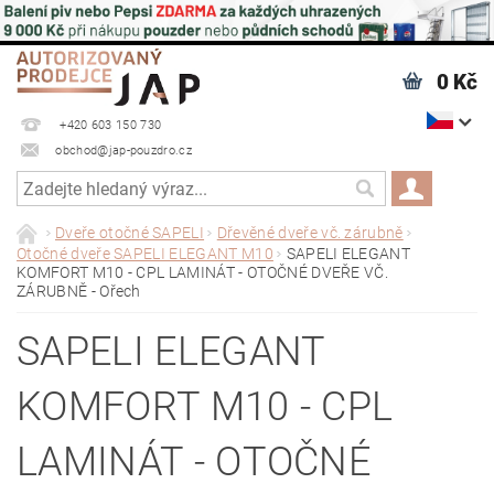
0 Kč
+420 603 150 730
obchod@jap-pouzdro.cz
Dveře otočné SAPELI
Dřevěné dveře vč. zárubně
Otočné dveře SAPELI ELEGANT M10
SAPELI ELEGANT
KOMFORT M10 - CPL LAMINÁT - OTOČNÉ DVEŘE VČ.
ZÁRUBNĚ - Ořech
SAPELI ELEGANT
KOMFORT M10 - CPL
LAMINÁT - OTOČNÉ