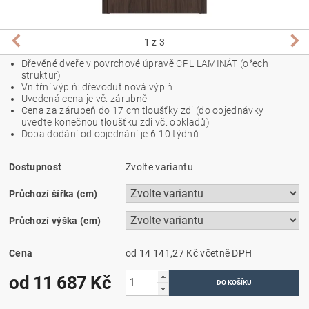
1
z 3
Dřevěné dveře v povrchové úpravě CPL LAMINÁT (ořech
struktur)
Vnitřní výplň: dřevodutinová výplň
Uvedená cena je vč. zárubně
Cena za zárubeň do 17 cm tloušťky zdi (do objednávky
uveďte konečnou tloušťku zdi vč. obkladů)
Doba dodání od objednání je 6-10 týdnů
Dostupnost
Zvolte variantu
Průchozí šířka (cm)
Průchozí výška (cm)
Cena
od 14 141,27 Kč
včetně DPH
od 11 687 Kč