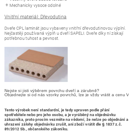
Mechanicky vysoce odolné
Vnitřní materiál: Dřevodutina
Dveře CPL laminát jsou vybaveny vnitřní dřevodutinovou výplní.
Nejčastěji používaná výplň u dveří SAPELI. Dveře díky ní získají
potřebnou tuhost a pevnost.
Nejste si jisti výběrem povrchu dveří a zárubně? 

Objednejte si od nás vzorky povrchů, lze je vždy vrátit a cenu Vá
Tento výrobek není standardní, je tedy
upraven podle přání
spotřebitele nebo pro jeho osobu,
a je vyráběný na objednávku
zákazníka, proto prosím vezměte na vědomí, že nelze po objednání a
uhrazení zálohy objednávku zrušit, ani zboží vrátit dle § 1837 z.č.
89/2012 Sb., občanského zákoníku.