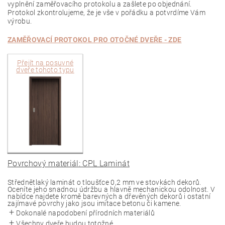
vyplnění zaměřovacího protokolu a zašlete po objednání.
Protokol zkontrolujeme, že je vše v pořádku a potvrdíme Vám
výrobu.
ZAMĚŘOVACÍ PROTOKOL PRO
OTOČNÉ
DVEŘE - ZDE
Přejít na
posuvné
dveře tohoto typu
Povrchový materiál: CPL Laminát
Střednětlaký laminát o tloušťce 0,2 mm ve stovkách dekorů.
Oceníte jeho snadnou údržbu a hlavně mechanickou odolnost. V
nabídce najdete kromě barevných a dřevěných dekorů i ostatní
zajímavé povrchy jako jsou imitace betonu či kamene.
Dokonalé napodobení přírodních materiálů
Všechny dveře budou totožné