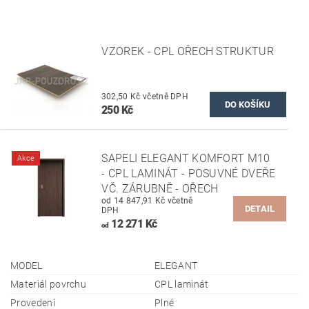
VZOREK - CPL OŘECH STRUKTUR
302,50 Kč včetně DPH
250 Kč
SAPELI ELEGANT KOMFORT M10
Akce
- CPL LAMINÁT - POSUVNÉ DVEŘE
VČ. ZÁRUBNĚ - OŘECH
od 14 847,91 Kč včetně
DETAIL
DPH
12 271 Kč
od
MODEL
ELEGANT
Materiál povrchu
CPL laminát
Provedení
Plné