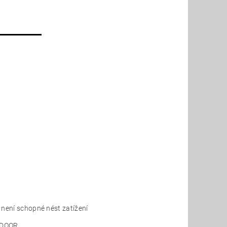
 není schopné nést zatížení
A DOOR