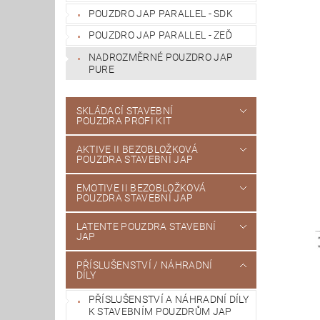
POUZDRO JAP PARALLEL - SDK
POUZDRO JAP PARALLEL - ZEĎ
NADROZMĚRNÉ POUZDRO JAP
PURE
SKLÁDACÍ STAVEBNÍ
POUZDRA PROFI KIT
AKTIVE II BEZOBLOŽKOVÁ
POUZDRA STAVEBNÍ JAP
EMOTIVE II BEZOBLOŽKOVÁ
POUZDRA STAVEBNÍ JAP
LATENTE POUZDRA STAVEBNÍ
JAP
PŘÍSLUŠENSTVÍ / NÁHRADNÍ
DÍLY
PŘÍSLUŠENSTVÍ A NÁHRADNÍ DÍLY
K STAVEBNÍM POUZDRŮM JAP