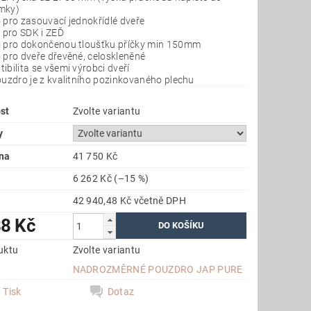
mky)
 pro zasouvací jednokřídlé dveře
í pro SDK i ZEĎ
 pro dokončenou tloušťku příčky min 150mm
 pro dveře dřevěné, celoskleněné
ibilita se všemi výrobci dveří
ouzdro je z kvalitního pozinkovaného plechu
st
Zvolte variantu
y
na
41 750 Kč
6 262 Kč
(–15 %)
42 940,48 Kč včetně DPH
88 Kč
uktu
Zvolte variantu
e
NADROZMĚRNÉ POUZDRO JAP PURE
Tisk
Dotaz