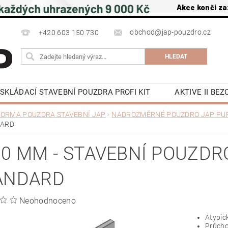
Akce končí za
obchod@jap-pouzdro.cz
+420 603 150 730
SKLÁDACÍ STAVEBNÍ POUZDRA PROFI KIT
AKTIVE II BE
NÍ JAP
LATENTE POUZDRA STAVEBNÍ JAP
PŘÍSLU
ORMA POUZDRA STAVEBNÍ JAP
NADROZMĚRNÉ POUZDRO JAP PU
DARD
 NA ZEĎ A DO STROPU
POSUVNÉ DVEŘE DO POUZDRA J
OCHRANA OSOBNÍCH ÚDAJŮ
NAPIŠTE NÁM
KE S
0 MM - STAVEBNÍ POUZDRO
Y
KONTAKTY
ANDARD
Neohodnoceno
Atypic
Průcho