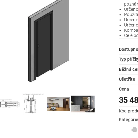
pozná
Určeno
Použit
Určeno
Určeno
Kompat
Celé p
Dostupno
Typ příčk
Běžná ce
Ušetříte
Cena
35 4
Kód prod
Kategori