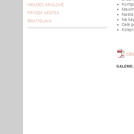
Kompat
HRADEC KRÁLOVÉ
Maximá
FRÝDEK MÍSTEK
Nastav
Na kap
BRATISLAVA
Celé p
Kolej
Kata
GALERIE: