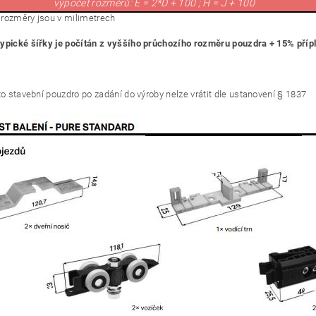
výpočet rozměrů: E = 2*D + 100 ; H = J + 100
rozměry jsou v milimetrech
ypické šířky je počítán z vyššího průchozího rozměru pouzdra + 15% příp
to stavební pouzdro po zadání do výroby
nelze vrátit dle ustanovení § 1837