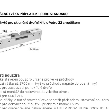
sti pouzdra
ké stavební pouzdro určené pro velké průchody
ozí výška až 2700 mm (výšku průchodu napište do poznámky)
 pro zasouvací jednokřídlé dveře
fická montáž do hotového stavebního otvoru
í pro SDK i ZEĎ
é příčky je nutné stavební otvor opatřit překladem - stavební pouzdro
o pro dokončenou tloušťku příčky minimálně 150m
o pro dveře dřevěné, celoskleněné, MASTER DOOR, STING DOOR, IDE