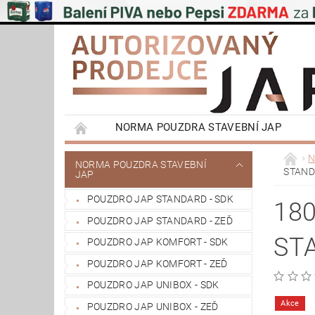
NORMA POUZDRA STAVEBNÍ JAP
EMOTIVE II BEZOBLOŽKOVÁ POUZDRA STAVEB
N
NORMA POUZDRA STAVEBNÍ
STAN
JAP
PŮDNÍ SCHODY JAP
POSUVNÉ SYSTÉMY
POUZDRO JAP STANDARD - SDK
VÝPRODEJ
OBCHODNÍ PODMÍNKY
180
POUZDRO JAP STANDARD - ZEĎ
REFERENCE ZÁKAZNÍKŮ
NAŠE POBOČK
ST
POUZDRO JAP KOMFORT - SDK
POUZDRO JAP KOMFORT - ZEĎ
POUZDRO JAP UNIBOX - SDK
Akce
POUZDRO JAP UNIBOX - ZEĎ