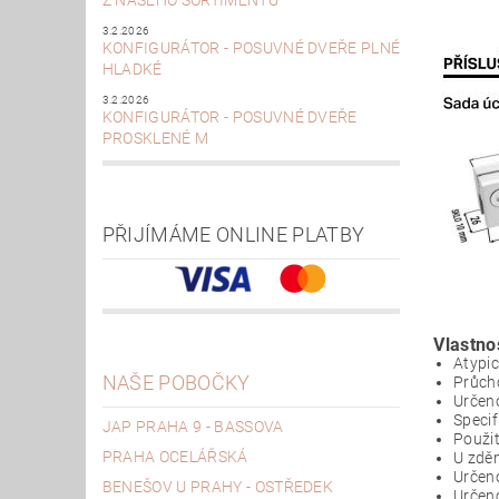
Z NAŠEHO SORTIMENTU
3.2.2026
KONFIGURÁTOR - POSUVNÉ DVEŘE PLNÉ
HLADKÉ
3.2.2026
KONFIGURÁTOR - POSUVNÉ DVEŘE
PROSKLENÉ M
PŘIJÍMÁME ONLINE PLATBY
Vlastno
Atypic
NAŠE POBOČKY
Průch
Určeno
Speci
JAP PRAHA 9 - BASSOVA
Použit
PRAHA OCELÁŘSKÁ
U zděn
Určen
BENEŠOV U PRAHY - OSTŘEDEK
Určen