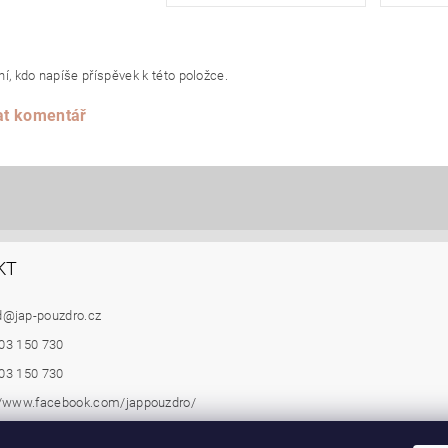
í, kdo napíše příspěvek k této položce.
at komentář
KT
d
@
jap-pouzdro.cz
03 150 730
03 150 730
//www.facebook.com/jappouzdro/
zdro