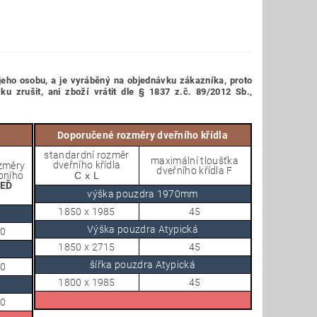
jeho osobu,
a je vyráběný na objednávku zákazníka, proto
 zrušit, ani zboží vrátit dle § 1837 z.č. 89/2012 Sb.,
Doporučené rozměry dveřního křídla
standardní rozměr
maximální tloušťka
dveřního křídla
změry
dveřního křídla F
bního
C x L
EĎ
výška pouzdra 1970mm
1850 x 1985
45
Výška pouzdra Atypická
90
1850 x 2715
45
šířka pouzdra Atypická
20
1800 x 1985
45
90