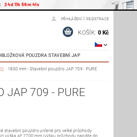
:
24d 11h 56m 41s
|
PŘIHLÁŠENÍ
REGISTRACE
KOŠÍK:
0 Kč
ZOBLOŽKOVÁ POUZDRA STAVEBNÍ JAP
ŠENSTVÍ / NÁHRADNÍ DÍLY
RE
1800 mm - Stavební pouzdro JAP 709 - PURE
AP
DVEŘE OTOČNÉ SAPELI
TAŽENÍ
VIDEONÁVODY
 JAP 709 - PURE
ké stavební pouzdro určené pro velké průchody
zí výška až 2700 mm (výšku průchodu napište do