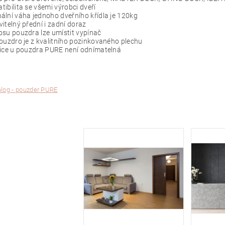
ibilita se všemi výrobci dveří
lní váha jednoho dveřního křídla je 120kg
itelný přední i zadní doraz
su pouzdra lze umístit vypínač
ouzdro je z kvalitního pozinkovaného plechu
nice u pouzdra PURE není odnímatelná
log - pouzder PURE