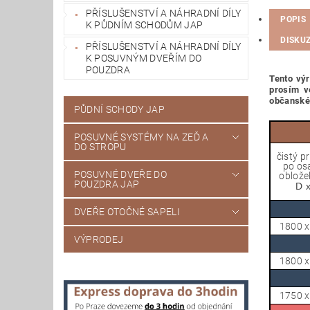
PŘÍSLUŠENSTVÍ A NÁHRADNÍ DÍLY
POPIS
K PŮDNÍM SCHODŮM JAP
DISKU
PŘÍSLUŠENSTVÍ A NÁHRADNÍ DÍLY
K POSUVNÝM DVEŘÍM DO
POUZDRA
Tento výr
prosím v
občanské
PŮDNÍ SCHODY JAP
POSUVNÉ SYSTÉMY NA ZEĎ A
DO STROPU
čistý p
po os
POSUVNÉ DVEŘE DO
oblože
POUZDRA JAP
D x
DVEŘE OTOČNÉ SAPELI
1800 x
VÝPRODEJ
1800 x
1750 x