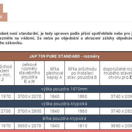
ZE
obek není standardní, je tedy
upraven podle přání spotřebitele nebo pro 
ezměte na vědomí, že nelze po objednání a uhrazení zálohy objednávku
ho zákoníku.
JAP 709 PURE STANDARD - rozměry
celkové
růchod
rozměry
šířka
šířka průchodu
doporučené ro
azení
stavebního
plechové
po instalaci
hrubého stave
k min.
pouzdra
kapsy A
stav. pouzdra B
otvoru pro
Z
 J
E x H
výška pouzdra 1970mm
 1970
3700 x 2070
1840
1860
3740
x
20
výška pouzdra Atypická
 2700
3700 x 2800
1840
1860
3740
x
28
šířka pouzdra Atypická
 1970
3650 x 2070
1840
1810
3690
x
20