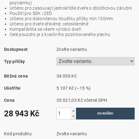
poznámky)
Určeno pro zasouvací jednokřídlé dveře s obložkovou zárubní
Použití pro SDK i ZEĎ
Určeno pro dokončenou tloušťku příčky min 150mm
Určeno pro dveře dřevěné, celoskleněné
Kompatibilita se všemi výrobci dveří
Celé pouzdro je z kvalitního pozinkovaného plechu
Dostupnost
Zvolte variantu
Typ příčky
Běžná cena
34 050 Kč
Ušetříte
5 107 Kč
(–15 %)
Cena
35 021,03 Kč včetně DPH
28 943 Kč
Kód produktu
Zvolte variantu