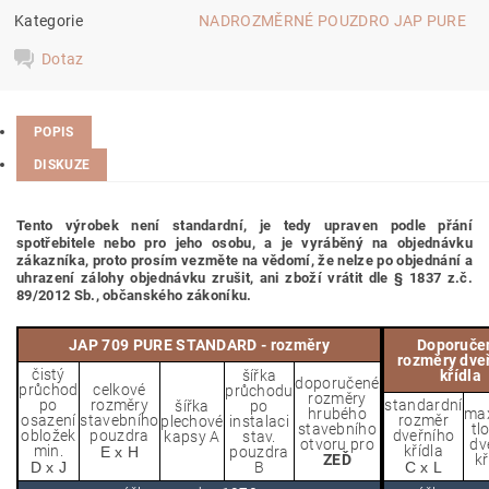
Kategorie
NADROZMĚRNÉ POUZDRO JAP PURE
Dotaz
POPIS
DISKUZE
Tento výrobek není standardní, je tedy
upraven podle přání
spotřebitele nebo pro jeho osobu,
a je vyráběný na objednávku
zákazníka, proto prosím vezměte na vědomí, že nelze po objednání a
uhrazení zálohy objednávku zrušit, ani zboží vrátit dle § 1837 z.č.
89/2012 Sb., občanského zákoníku.
JAP 709 PURE STANDARD - rozměry
Doporuče
rozměry dve
čistý
šířka
křídla
doporučené
průchod
celkové
průchodu
rozměry
po
rozměry
standardní
šířka
po
hrubého
max
osazení
stavebního
rozměr
plechové
instalaci
stavebního
tl
obložek
pouzdra
dveřního
kapsy A
stav.
otvoru pro
dv
min.
křídla
E x H
pouzdra
ZEĎ
kř
D x J
B
C x L