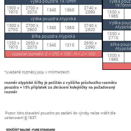
výška pouzdra 1970mm
výška pouz
1970m
1300 x
2700 x
2740
x
1340
1360
1970
2070
2090
1350 x
1985
výška pouzdra Atypická
Výška pou
1300 x
2700 x
2740
x
Atypick
1340
1360
2700
2800
2820
1350 x
šířka pouzdra Atypická
2715
1250 x
2650 x
2690
x
šířka pouz
1340
1310
1970
2070
2090
Atypick
výpočet rozměrů: E = 2*D + 100 ; H = J + 100
1300 x
1985
*uvedené rozměry jsou v milimetrech
rozměr atypické šířky je počítán z vyššího průchozího rozměru
pouzdra + 15% příplatek za zkrácení kolejničky na požadovaný
rozměr
Pozor: toto stavební pouzdro po zadání do výroby
nelze vrátit dle
ustanovení § 1837