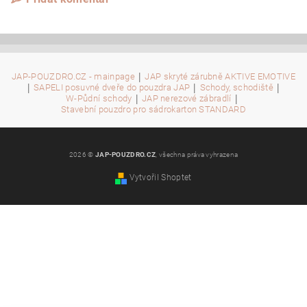
|
JAP-POUZDRO.CZ - mainpage
JAP skryté zárubně AKTIVE EMOTIVE
|
|
|
SAPELI posuvné dveře do pouzdra JAP
Schody, schodiště
|
|
W-Půdní schody
JAP nerezové zábradlí
Stavební pouzdro pro sádrokarton STANDARD
2026 ©
JAP-POUZDRO.CZ
, všechna práva vyhrazena
Vytvořil Shoptet