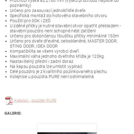
Průchozí výška až 2700 mm (výšku průchodu napište do
poznámky)
Určeno pro zasouvací jednokřídlé dveře
Specifická montáž do hotového stavebního otvoru
Použití pro SDK i ZEĎ
U zděné příčky je nutné stavební otvor opatřit překladem -
stavební pouzdro není schopné nést zatížení
Určeno pro dokončenou tloušťku příčky minimálně 150m
Určeno pro dveře dřevěné, celoskleněné, MASTER DOOR,
STING DOOR, IDEA DOOR
Kompatibilita se všemi výrobci dveří
Maximální váha jednoho dveřního křídla je 120kg
Nastavitelný přední i zadní doraz
Na kapsu pouzdra lze umístit vypínač
Celé pouzdro je z kvalitního pozinkovaného plechu
Kolejnice u pouzdra PURE není odnímatelná
Katalog - pouzder PURE
GALERIE: