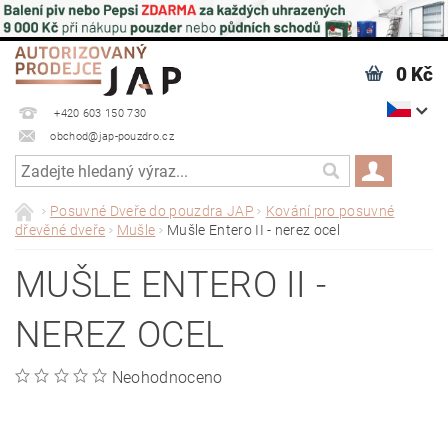
0 Kč
+420 603 150 730
obchod@jap-pouzdro.cz
Posuvné Dveře do pouzdra JAP
Kování pro posuvné
dřevěné dveře
Mušle
Mušle Entero II - nerez ocel
MUŠLE ENTERO II -
NEREZ OCEL
Neohodnoceno