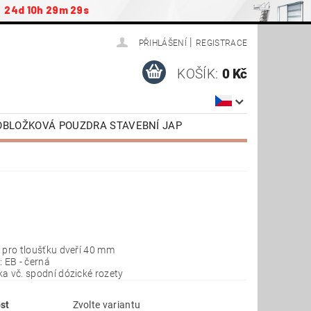
24d 10h 29m 29s
|
PŘIHLÁŠENÍ
REGISTRACE
KOŠÍK:
0 Kč
ZOBLOŽKOVÁ POUZDRA STAVEBNÍ JAP
ŠENSTVÍ / NÁHRADNÍ DÍLY
AP
DVEŘE OTOČNÉ SAPELI
TAŽENÍ
VIDEONÁVODY
 pro tloušťku dveří 40 mm
: EB - černá
a vč. spodní dózické rozety
st
Zvolte variantu