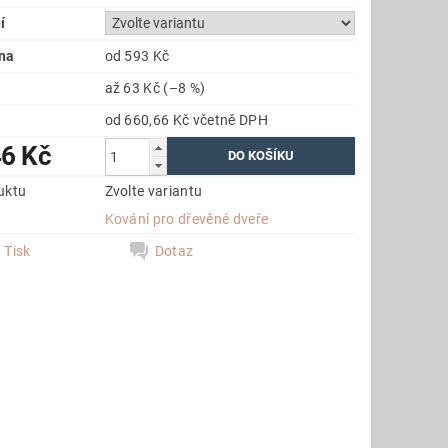
í
na
od 593 Kč
až
63 Kč
(–8 %)
od 660,66 Kč
včetně DPH
46 Kč
uktu
Zvolte variantu
e
Kování pro dřevěné dveře
Tisk
Dotaz