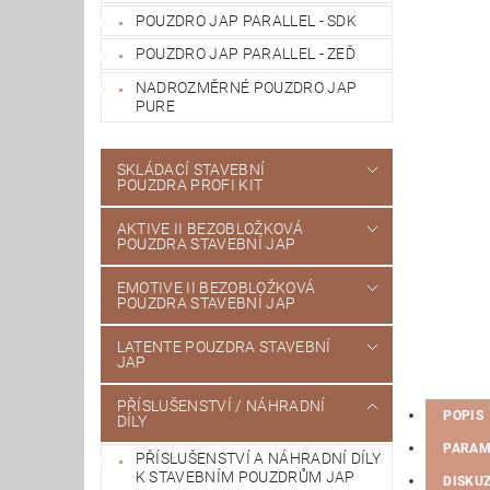
POUZDRO JAP PARALLEL - SDK
POUZDRO JAP PARALLEL - ZEĎ
NADROZMĚRNÉ POUZDRO JAP
PURE
SKLÁDACÍ STAVEBNÍ
POUZDRA PROFI KIT
AKTIVE II BEZOBLOŽKOVÁ
POUZDRA STAVEBNÍ JAP
EMOTIVE II BEZOBLOŽKOVÁ
POUZDRA STAVEBNÍ JAP
LATENTE POUZDRA STAVEBNÍ
JAP
PŘÍSLUŠENSTVÍ / NÁHRADNÍ
POPIS
DÍLY
PARAM
PŘÍSLUŠENSTVÍ A NÁHRADNÍ DÍLY
K STAVEBNÍM POUZDRŮM JAP
DISKU