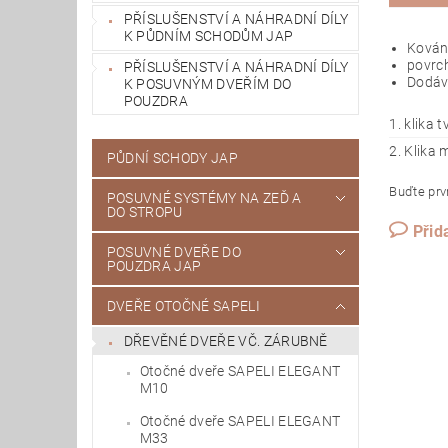
PŘÍSLUŠENSTVÍ A NÁHRADNÍ DÍLY
K PŮDNÍM SCHODŮM JAP
Kování
povrch
PŘÍSLUŠENSTVÍ A NÁHRADNÍ DÍLY
Dodáv
K POSUVNÝM DVEŘÍM DO
POUZDRA
1. klika t
2. Klika 
PŮDNÍ SCHODY JAP
Buďte prvn
POSUVNÉ SYSTÉMY NA ZEĎ A
DO STROPU
Přid
POSUVNÉ DVEŘE DO
POUZDRA JAP
DVEŘE OTOČNÉ SAPELI
DŘEVĚNÉ DVEŘE VČ. ZÁRUBNĚ
Otočné dveře SAPELI ELEGANT
M10
Otočné dveře SAPELI ELEGANT
M33