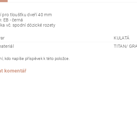
 pro tloušťku dveří 40 mm
: EB - černá
ka vč. spodní dózické rozety
var
KULATÁ
materiál
TITAN/ GR
í, kdo napíše příspěvek k této položce.
at komentář