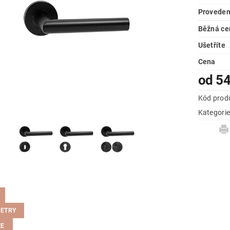
Proveden
Běžná ce
Ušetříte
Cena
od 5
Kód prod
Kategori
ETRY
ZE