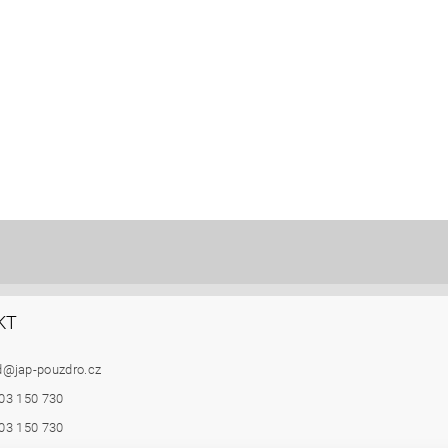
KT
d
@
jap-pouzdro.cz
03 150 730
03 150 730