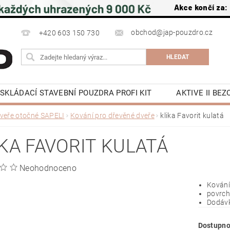
Akce končí za:
obchod@jap-pouzdro.cz
+420 603 150 730
SKLÁDACÍ STAVEBNÍ POUZDRA PROFI KIT
AKTIVE II BE
NÍ JAP
LATENTE POUZDRA STAVEBNÍ JAP
PŘÍSLU
veře otočné SAPELI
Kování pro dřevěné dveře
klika Favorit kulatá
 NA ZEĎ A DO STROPU
POSUVNÉ DVEŘE DO POUZDRA J
KA FAVORIT KULATÁ
OCHRANA OSOBNÍCH ÚDAJŮ
NAPIŠTE NÁM
KE S
Y
KONTAKTY
Neohodnoceno
Kování
povrch
Dodávk
Dostupno