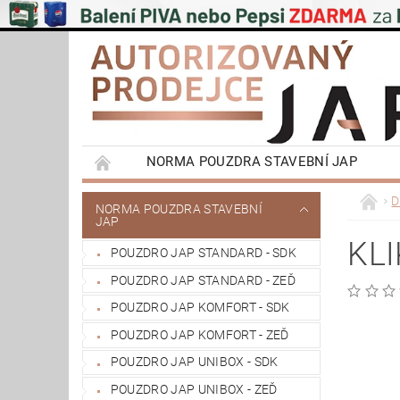
NORMA POUZDRA STAVEBNÍ JAP
EMOTIVE II BEZOBLOŽKOVÁ POUZDRA STAVEB
D
NORMA POUZDRA STAVEBNÍ
JAP
PŮDNÍ SCHODY JAP
POSUVNÉ SYSTÉMY
KLI
POUZDRO JAP STANDARD - SDK
VÝPRODEJ
OBCHODNÍ PODMÍNKY
POUZDRO JAP STANDARD - ZEĎ
REFERENCE ZÁKAZNÍKŮ
NAŠE POBOČK
POUZDRO JAP KOMFORT - SDK
POUZDRO JAP KOMFORT - ZEĎ
POUZDRO JAP UNIBOX - SDK
POUZDRO JAP UNIBOX - ZEĎ