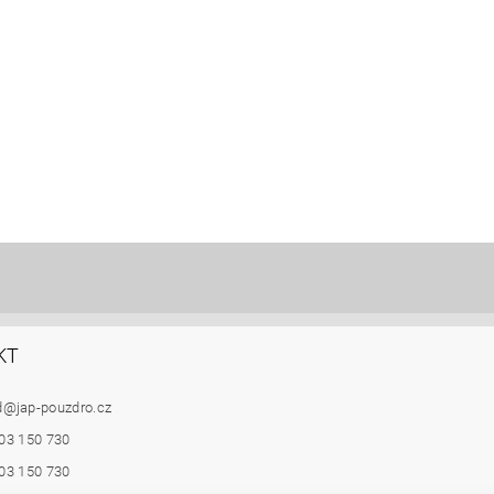
KT
d
@
jap-pouzdro.cz
03 150 730
03 150 730