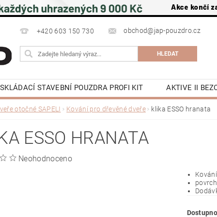
Akce končí z
obchod@jap-pouzdro.cz
+420 603 150 730
SKLÁDACÍ STAVEBNÍ POUZDRA PROFI KIT
AKTIVE II BE
NÍ JAP
LATENTE POUZDRA STAVEBNÍ JAP
PŘÍSLU
veře otočné SAPELI
Kování pro dřevěné dveře
klika ESSO hranata
 NA ZEĎ A DO STROPU
POSUVNÉ DVEŘE DO POUZDRA J
IKA ESSO HRANATA
OCHRANA OSOBNÍCH ÚDAJŮ
NAPIŠTE NÁM
KE S
Y
KONTAKTY
Neohodnoceno
Kování
povrch
Dodávk
Dostupno