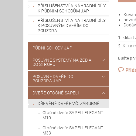
PŘÍSLUŠENSTVÍ A NÁHRADNÍ DÍLY
K PŮDNÍM SCHODŮM JAP
Kování
povrch
PŘÍSLUŠENSTVÍ A NÁHRADNÍ DÍLY
Dodáv
K POSUVNÝM DVEŘÍM DO
POUZDRA
1. klika t
2. Klika 
PŮDNÍ SCHODY JAP
Buďte prvn
POSUVNÉ SYSTÉMY NA ZEĎ A
DO STROPU
Přid
POSUVNÉ DVEŘE DO
POUZDRA JAP
DVEŘE OTOČNÉ SAPELI
DŘEVĚNÉ DVEŘE VČ. ZÁRUBNĚ
Otočné dveře SAPELI ELEGANT
M10
Otočné dveře SAPELI ELEGANT
M33