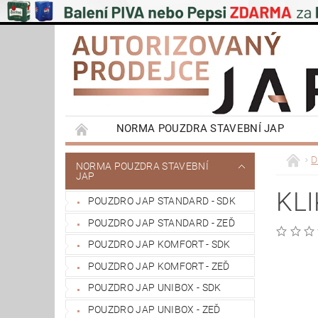
NORMA POUZDRA STAVEBNÍ JAP
EMOTIVE II BEZOBLOŽKOVÁ POUZDRA STAVEB
D
NORMA POUZDRA STAVEBNÍ
JAP
PŮDNÍ SCHODY JAP
POSUVNÉ SYSTÉMY
KL
POUZDRO JAP STANDARD - SDK
VÝPRODEJ
OBCHODNÍ PODMÍNKY
POUZDRO JAP STANDARD - ZEĎ
REFERENCE ZÁKAZNÍKŮ
NAŠE POBOČK
POUZDRO JAP KOMFORT - SDK
POUZDRO JAP KOMFORT - ZEĎ
POUZDRO JAP UNIBOX - SDK
POUZDRO JAP UNIBOX - ZEĎ