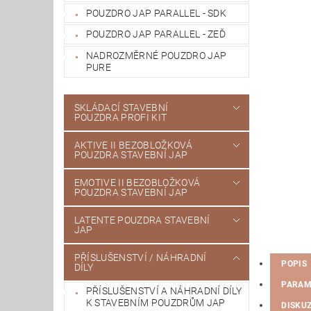
POUZDRO JAP PARALLEL - SDK
POUZDRO JAP PARALLEL - ZEĎ
NADROZMĚRNÉ POUZDRO JAP
PURE
SKLÁDACÍ STAVEBNÍ
POUZDRA PROFI KIT
AKTIVE II BEZOBLOŽKOVÁ
POUZDRA STAVEBNÍ JAP
EMOTIVE II BEZOBLOŽKOVÁ
POUZDRA STAVEBNÍ JAP
LATENTE POUZDRA STAVEBNÍ
JAP
PŘÍSLUŠENSTVÍ / NÁHRADNÍ
POPIS
DÍLY
PARAM
PŘÍSLUŠENSTVÍ A NÁHRADNÍ DÍLY
K STAVEBNÍM POUZDRŮM JAP
DISKU