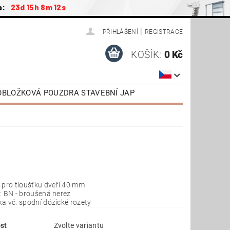
a:
23d 15h 8m 12s
|
PŘIHLÁŠENÍ
REGISTRACE
KOŠÍK:
0 Kč
ZOBLOŽKOVÁ POUZDRA STAVEBNÍ JAP
ŠENSTVÍ / NÁHRADNÍ DÍLY
AP
DVEŘE OTOČNÉ SAPELI
TAŽENÍ
VIDEONÁVODY
 pro tloušťku dveří 40 mm
: BN - broušená nerez
a vč. spodní dózické rozety
st
Zvolte variantu