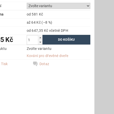
í
na
od 581 Kč
až
64 Kč
(–8 %)
od 647,35 Kč
včetně DPH
35 Kč
uktu
Zvolte variantu
e
Kování pro dřevěné dveře
Tisk
Dotaz