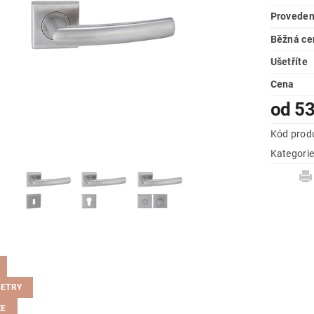
Proveden
Běžná ce
Ušetříte
Cena
od 5
Kód prod
Kategori
ETRY
ZE