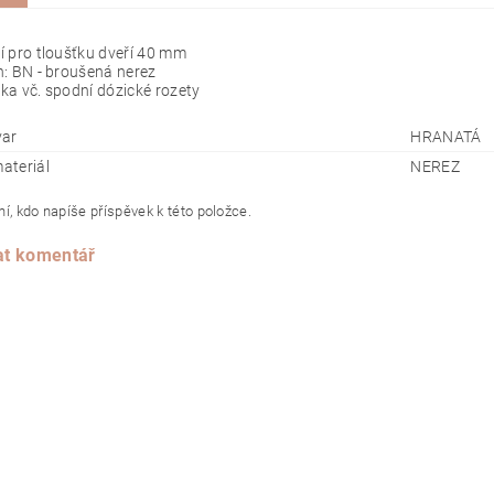
 pro tloušťku dveří 40 mm
: BN - broušená nerez
ka vč. spodní dózické rozety
var
HRANATÁ
materiál
NEREZ
í, kdo napíše příspěvek k této položce.
at komentář