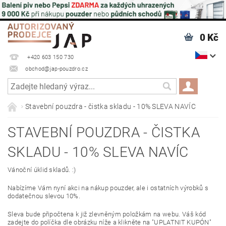
0 Kč
+420 603 150 730
obchod@jap-pouzdro.cz
Stavební pouzdra - čistka skladu - 10% SLEVA NAVÍC
STAVEBNÍ POUZDRA - ČISTKA
SKLADU - 10% SLEVA NAVÍC
Vánoční úklid skladů. :)
Nabízíme Vám nyní akci na nákup pouzder, ale i ostatních výrobků s
dodatečnou slevou 10%.
Sleva bude připočtena k již zlevněným položkám na webu. Váš kód
zadejte do políčka dle obrázku níže a klikněte na "UPLATNIT KUPÓN"