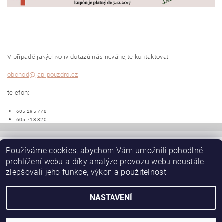
V případě jakýchkoliv dotazů nás neváhejte kontaktovat.
obchod@jap-pouzdro.cz
telefon:
605 295 778
605 713 820
Používáme cookies, abychom Vám umožnili pohodlné
|
JAP-POUZDRO.CZ - mainpage
JAP skryté zárubně AKTIVE EMOTIVE
prohlížení webu a díky analýze provozu webu neustále
|
|
|
SAPELI posuvné dveře do pouzdra JAP
Schody, schodiště
|
|
W-Půdní schody
JAP nerezové zábradlí
zlepšovali jeho funkce, výkon a použitelnost.
Stavební pouzdro pro sádrokarton STANDARD
NASTAVENÍ
2026 ©
JAP-POUZDRO.CZ
, všechna práva vyhrazena